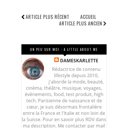
ARTICLE PLUS RÉCENT
ACCUEIL
ARTICLE PLUS ANCIEN
UN PEU SUR MOI - A LITTLE ABOUT ME
DAMESKARLETTE
Rédactrice de contenu
lifestyle depuis 2010,
j'aborde la mode, beauté,
cinéma, théâtre, musique, voyages,
évènements, food, test produit, high
tech. Parisienne de naissance et de
cœur, je suis désormais frontalière
entre la France et l'Italie et non loin de
la Suisse. Pour en savoir plus RDV dans
ma description. Me contacter par mail