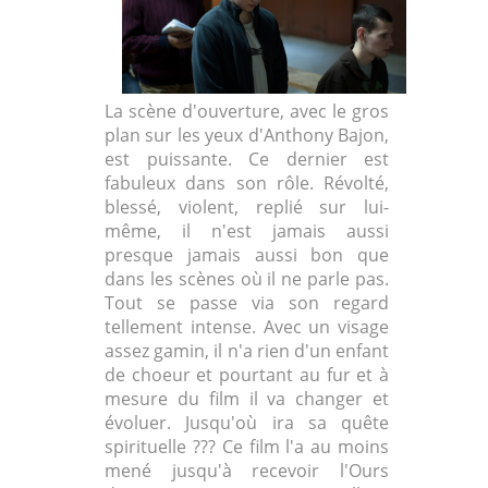
La scène d'ouverture, avec le gros
plan sur les yeux d'Anthony Bajon,
est puissante. Ce dernier est
fabuleux dans son rôle. Révolté,
blessé, violent, replié sur lui-
même, il n'est jamais aussi
presque jamais aussi bon que
dans les scènes où il ne parle pas.
Tout se passe via son regard
tellement intense. Avec un visage
assez gamin, il n'a rien d'un enfant
de choeur et pourtant au fur et à
mesure du film il va changer et
évoluer. Jusqu'où ira sa quête
spirituelle ??? Ce film l'a au moins
mené jusqu'à recevoir l'Ours