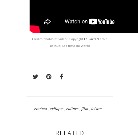
Crédits photos et vidéo : Copyright
Le Pacte
/Carole
Bethuel-Les films du Worso
cinéma
,
critique
,
culture
,
film
,
loisirs
RELATED