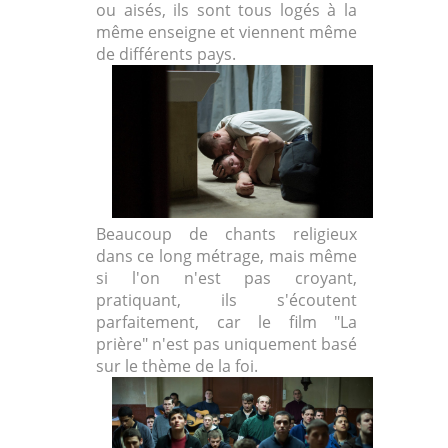
ou aisés, ils sont tous logés à la
même enseigne et viennent même
de différents pays.
Beaucoup de chants religieux
dans ce long métrage, mais même
si l'on n'est pas croyant,
pratiquant, ils s'écoutent
parfaitement, car le film "La
prière" n'est pas uniquement basé
sur le thème de la foi.