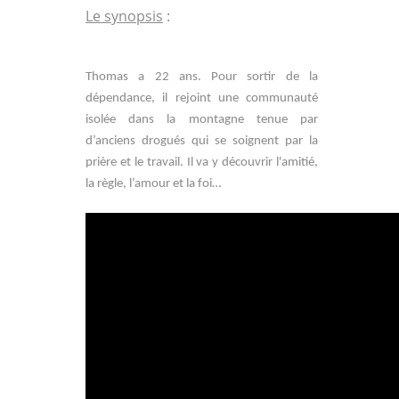
Le synopsis
:
Thomas a 22 ans. Pour sortir de la
dépendance, il rejoint une communauté
isolée dans la montagne tenue par
d’anciens drogués qui se soignent par la
prière et le travail. Il va y découvrir l'amitié,
la règle, l’amour et la foi…