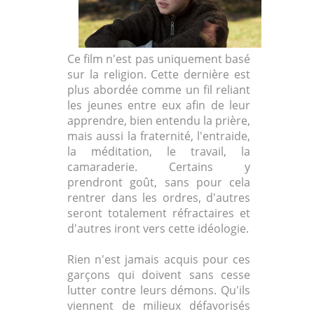
Ce film n'est pas uniquement basé
sur la religion. Cette dernière est
plus abordée comme un fil reliant
les jeunes entre eux afin de leur
apprendre, bien entendu la prière,
mais aussi la fraternité, l'entraide,
la méditation, le travail, la
camaraderie. Certains y
prendront goût, sans pour cela
rentrer dans les ordres, d'autres
seront totalement réfractaires et
d'autres iront vers cette idéologie.
Rien n'est jamais acquis pour ces
garçons qui doivent sans cesse
lutter contre leurs démons. Qu'ils
viennent de milieux défavorisés