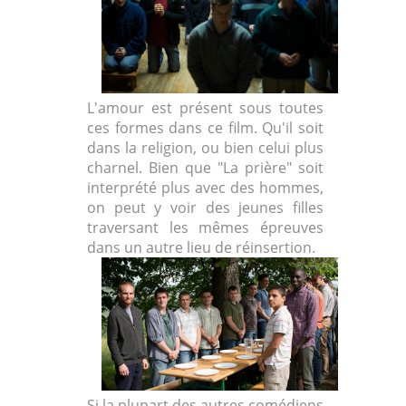
L'amour est présent sous toutes
ces formes dans ce film. Qu'il soit
dans la religion, ou bien celui plus
charnel. Bien que "La prière" soit
interprété plus avec des hommes,
on peut y voir des jeunes filles
traversant les mêmes épreuves
dans un autre lieu de réinsertion.
Si la plupart des autres comédiens