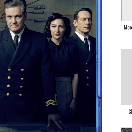
Moo
C