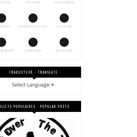
EBOOK
TWITTER
INSTAGRAM
TEREST
LESBLOGUEUSES
YOUTUBE
EREMODE
LINKEDIN
NETGUIDE
TRADUCTEUR - TRANSLATE
Select Language
▼
ILLETS POPULAIRES - POPULAR POSTS