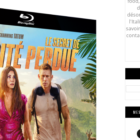
food,
d
désor
l'Ita
savoi
conta
MES