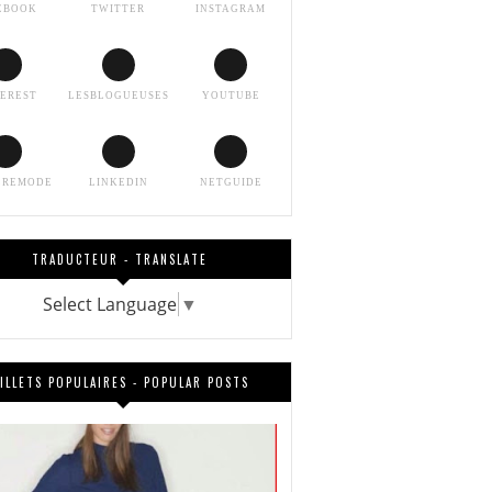
EBOOK
TWITTER
INSTAGRAM
TEREST
LESBLOGUEUSES
YOUTUBE
EREMODE
LINKEDIN
NETGUIDE
TRADUCTEUR - TRANSLATE
Select Language
▼
ILLETS POPULAIRES - POPULAR POSTS