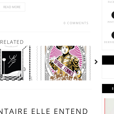
FAC
READ MORE
0 COMMENTS
PIN
RELATED
DERNI
B
TAIRE ELLE ENTEND