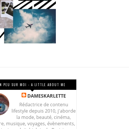
N PEU SUR MOI - A LITTLE ABOUT ME
DAMESKARLETTE
Rédactrice de contenu
lifestyle depuis 2010, j'aborde
la mode, beauté, cinéma,
re, musique, voyages, évènements,