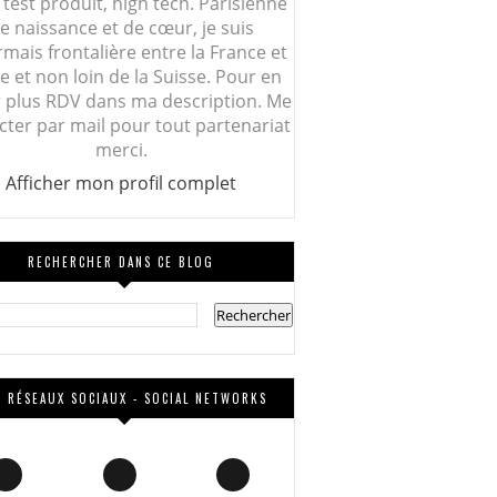
 test produit, high tech. Parisienne
e naissance et de cœur, je suis
mais frontalière entre la France et
lie et non loin de la Suisse. Pour en
r plus RDV dans ma description. Me
cter par mail pour tout partenariat
merci.
Afficher mon profil complet
RECHERCHER DANS CE BLOG
 RÉSEAUX SOCIAUX - SOCIAL NETWORKS