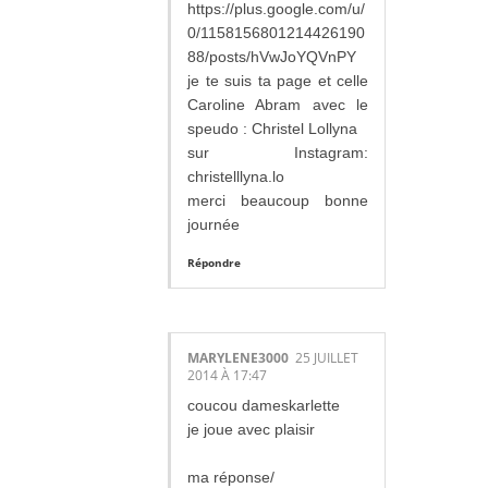
https://plus.google.com/u/
0/1158156801214426190
88/posts/hVwJoYQVnPY
je te suis ta page et celle
Caroline Abram avec le
speudo : Christel Lollyna
sur Instagram:
christelllyna.lo
merci beaucoup bonne
journée
Répondre
MARYLENE3000
25 JUILLET
2014 À 17:47
coucou dameskarlette
je joue avec plaisir
ma réponse/