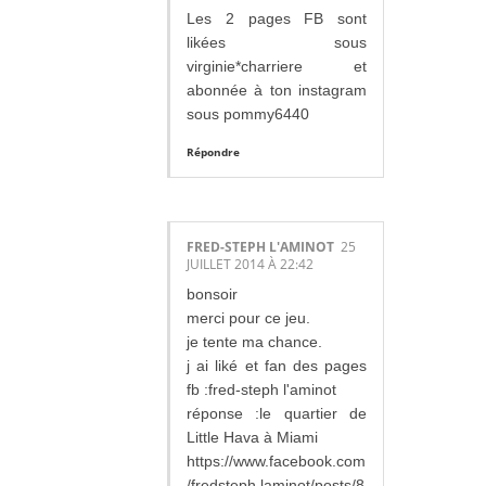
Les 2 pages FB sont
likées sous
virginie*charriere et
abonnée à ton instagram
sous pommy6440
Répondre
FRED-STEPH L'AMINOT
25
JUILLET 2014 À 22:42
bonsoir
merci pour ce jeu.
je tente ma chance.
j ai liké et fan des pages
fb :fred-steph l'aminot
réponse :le quartier de
Little Hava à Miami
https://www.facebook.com
/fredsteph.laminot/posts/8