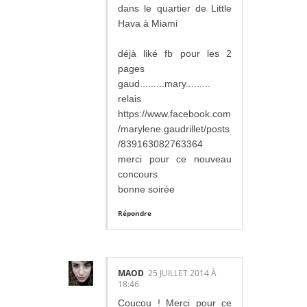
dans le quartier de Little
Hava à Miami
déjà liké fb pour les 2
pages
gaud.........mary.........
relais
https://www.facebook.com
/marylene.gaudrillet/posts
/839163082763364
merci pour ce nouveau
concours
bonne soirée
Répondre
MAOD
25 JUILLET 2014 À
18:46
Coucou ! Merci pour ce