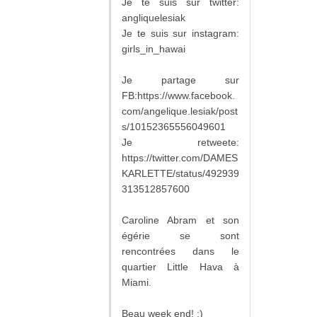
Je te suis sur twitter:
angliquelesiak
Je te suis sur instagram:
girls_in_hawai
Je partage sur
FB:https://www.facebook.
com/angelique.lesiak/post
s/10152365556049601
Je retweete:
https://twitter.com/DAMES
KARLETTE/status/492939
313512857600
Caroline Abram et son
égérie se sont
rencontrées dans le
quartier Little Hava à
Miami.
Beau week end! :)