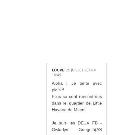
56
COMMENTAIR
ES:
LOUVE
25 JUILLET 2014 À
16:49
Aloha ! Je tente avec
plaisir!
Elles se sont rencontrées
dans le quartier de Little
Havana de Miami.
Je suis les DEUX FB -
Gwladys Gueguin(AS