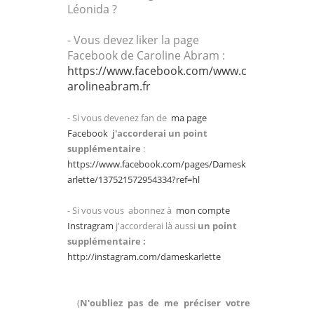
Léonida ?
- Vous devez liker la page
Facebook de Caroline Abram :
https://www.facebook.com/www.c
arolineabram.fr
- Si vous devenez fan de
ma page
Facebook
j'accorderai un point
supplémentaire
:
https://www.facebook.com/pages/Damesk
arlette/137521572954334?ref=hl
- Si vous vous abonnez à
mon compte
Instragram
j'accorderai là aussi
un point
supplémentaire :
http://instagram.com/dameskarlette
(
N'oubliez pas de me préciser votre