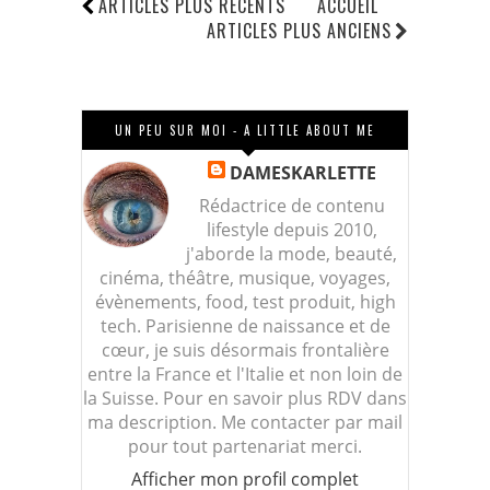
ARTICLES PLUS RÉCENTS
ACCUEIL
ARTICLES PLUS ANCIENS
UN PEU SUR MOI - A LITTLE ABOUT ME
DAMESKARLETTE
Rédactrice de contenu
lifestyle depuis 2010,
j'aborde la mode, beauté,
cinéma, théâtre, musique, voyages,
évènements, food, test produit, high
tech. Parisienne de naissance et de
cœur, je suis désormais frontalière
entre la France et l'Italie et non loin de
la Suisse. Pour en savoir plus RDV dans
ma description. Me contacter par mail
pour tout partenariat merci.
Afficher mon profil complet