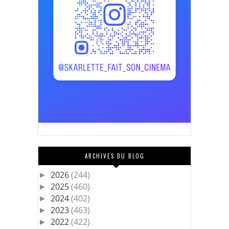
ARCHIVES DU BLOG
2026
(244)
►
2025
(460)
►
2024
(402)
►
2023
(463)
►
2022
(422)
►