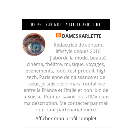
UN PEU SUR MOI - A LITTLE ABOUT ME
DAMESKARLETTE
Rédactrice de contenu
lifestyle depuis 2010,
j'aborde la mode, beauté,
cinéma, théâtre, musique, voyages,
évènements, food, test produit, high
tech. Parisienne de naissance et de
cœur, je suis désormais frontalière
entre la France et l'Italie et non loin de
la Suisse. Pour en savoir plus RDV dans
ma description. Me contacter par mail
pour tout partenariat merci.
Afficher mon profil complet