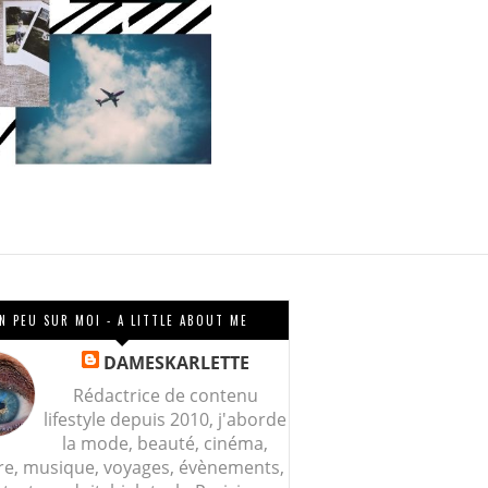
N PEU SUR MOI - A LITTLE ABOUT ME
DAMESKARLETTE
Rédactrice de contenu
lifestyle depuis 2010, j'aborde
la mode, beauté, cinéma,
re, musique, voyages, évènements,