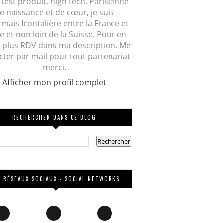
 test produit, high tech. Parisienne
e naissance et de cœur, je suis
mais frontalière entre la France et
lie et non loin de la Suisse. Pour en
r plus RDV dans ma description. Me
cter par mail pour tout partenariat
merci.
Afficher mon profil complet
RECHERCHER DANS CE BLOG
 RÉSEAUX SOCIAUX - SOCIAL NETWORKS