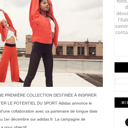
food,
d
désor
l'Ita
savoi
conta
NE PREMIÈRE COLLECTION DESTINÉE À INSPIRER
MES
R LE POTENTIEL DU SPORT Adidas annonce le
t d'une collaboration avec sa partenaire de longue date
r du 1er décembre sur adidas.fr. La campagne de
a pour objectif