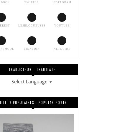
EBOOK
TWITTER
INSTAGRAM
TEREST
LESBLOGUEUSES
YOUTUBE
EREMODE
LINKEDIN
NETGUIDE
TRADUCTEUR - TRANSLATE
Select Language
▼
ILLETS POPULAIRES - POPULAR POSTS