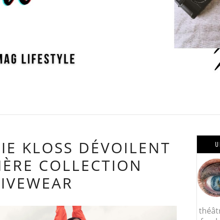
LIE KLOSS DÉVOILENT
U
IÈRE COLLECTION
TIVEWEAR
théât