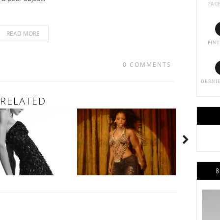
FAC
READ MORE
PIN
0 COMMENTS
DERNI
RELATED
B