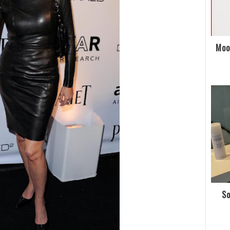
Moo
So