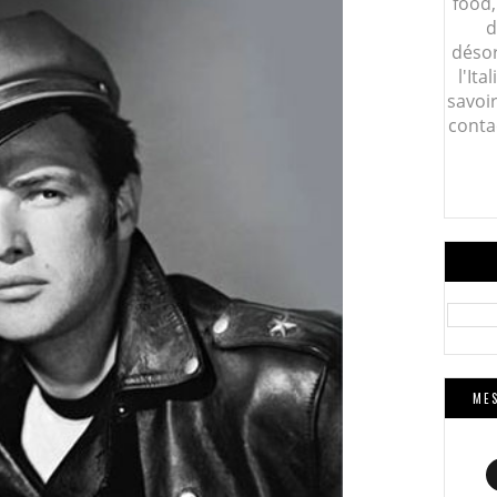
food,
d
désor
l'Ita
savoi
conta
MES