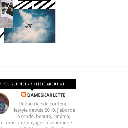
N PEU SUR MOI - A LITTLE ABOUT ME
DAMESKARLETTE
Rédactrice de contenu
lifestyle depuis 2010, j'aborde
la mode, beauté, cinéma,
re, musique, voyages, évènements,