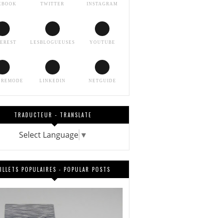
EBOOK
TWITTER
INSTAGRAM
TEREST
LESBLOGUEUSES
YOUTUBE
EREMODE
LINKEDIN
NETGUIDE
TRADUCTEUR - TRANSLATE
Select Language
▼
ILLETS POPULAIRES - POPULAR POSTS