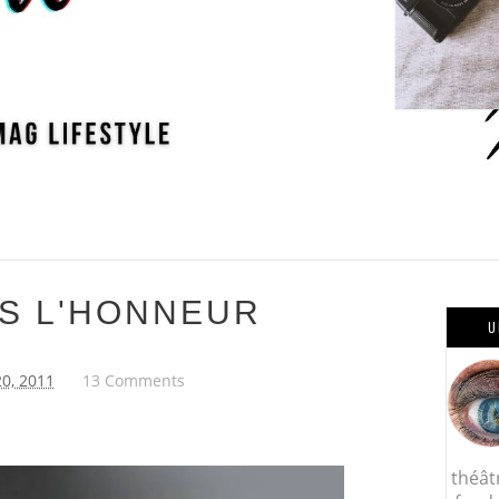
S L'HONNEUR
U
20, 2011
13 Comments
théât