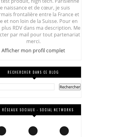
 test produit, high tech. Parisienne
e naissance et de cœur, je suis
mais frontalière entre la France et
lie et non loin de la Suisse. Pour en
r plus RDV dans ma description. Me
cter par mail pour tout partenariat
merci.
Afficher mon profil complet
RECHERCHER DANS CE BLOG
 RÉSEAUX SOCIAUX - SOCIAL NETWORKS