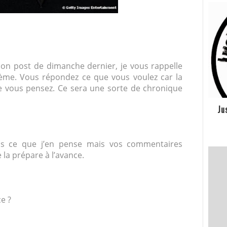
on post de dimanche dernier, je vous rappelle
hème. Vous répondez ce que vous voulez car la
e vous pensez. Ce sera une sorte de chronique
Ju
dis ce que j’en pense mais vos commentaires
 la prépare à l’avance.
e ?