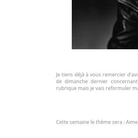
Je tiens déjà à vous remercier d’av
de dimanche dernier concernant 
rubrique mais je vais reformuler m
Cette semaine le thème sera : Aimez