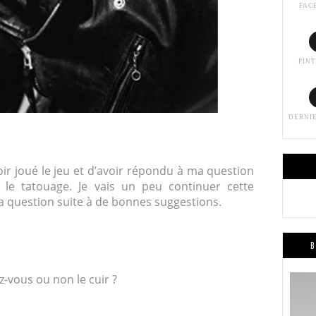
FAC
PIN
DERNI
oir joué le jeu et d’avoir répondu à ma question
le tatouage. Je vais un peu continuer cette
a question suite à de bonnes suggestions.
B
-vous ou non le cuir ?