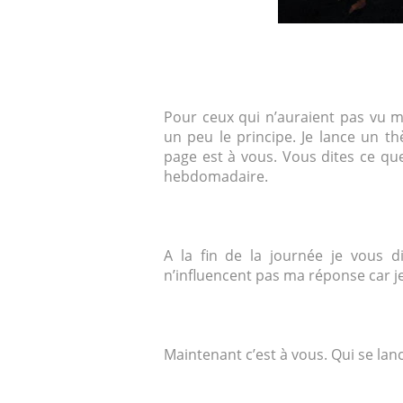
Pour ceux qui n’auraient pas vu m
un peu le principe. Je lance un t
page est à vous. Vous dites ce qu
hebdomadaire.
A la fin de la journée je vous 
n’influencent pas ma réponse car je
Maintenant c’est à vous. Qui se lanc