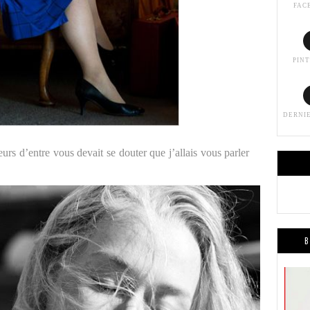
FAC
PIN
DERNI
eurs d’entre vous devait se douter que j’allais vous parler
B