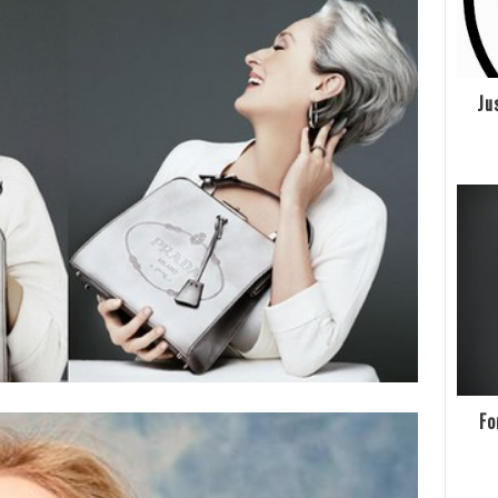
Ju
Fo