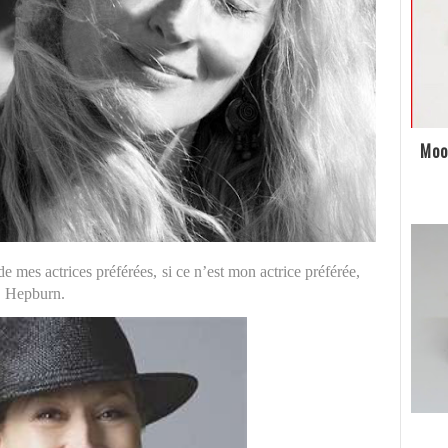
Moo
 de mes actrices préférées, si ce n’est mon actrice préférée,
A. Hepburn.