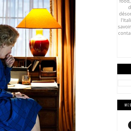
food,
d
désor
l'Ita
savoi
conta
MES