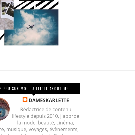
N PEU SUR MOI - A LITTLE ABOUT ME
DAMESKARLETTE
Rédactrice de contenu
lifestyle depuis 2010, j'aborde
la mode, beauté, cinéma,
re, musique, voyages, évènements,