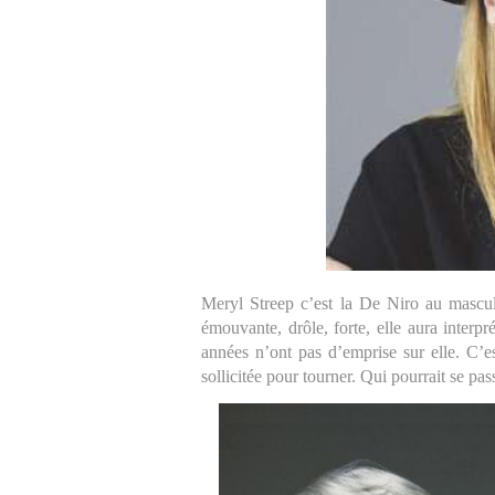
Meryl Streep c’est la De Niro au masculi
émouvante, drôle, forte, elle aura interpr
années n’ont pas d’emprise sur elle. C’est
sollicitée pour tourner. Qui pourrait se pass