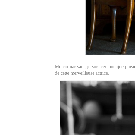
Me connaissant, je suis certaine que plusi
de cette merveilleuse actrice.