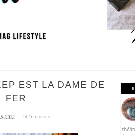
EP EST LA DAME DE
U
FER
15, 2012
24 Comments
théât