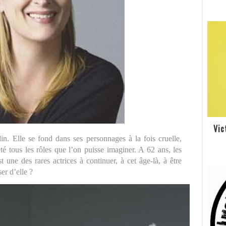
Vic
n. Elle se fond dans ses personnages à la fois cruelle,
été tous les rôles que l’on puisse imaginer. A 62 ans, les
 une des rares actrices à continuer, à cet âge-là, à être
er d’elle ?