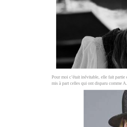
Pour moi c’était inévitable, elle fait partie
mis à part celles qui ont disparu comme 