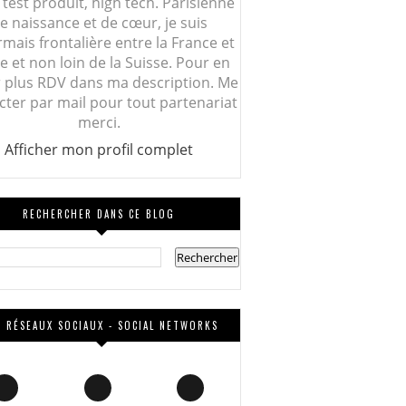
 test produit, high tech. Parisienne
e naissance et de cœur, je suis
mais frontalière entre la France et
lie et non loin de la Suisse. Pour en
r plus RDV dans ma description. Me
cter par mail pour tout partenariat
merci.
Afficher mon profil complet
RECHERCHER DANS CE BLOG
 RÉSEAUX SOCIAUX - SOCIAL NETWORKS