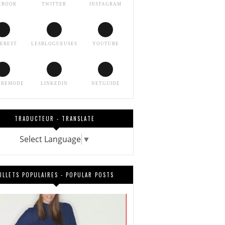
EBOOK
TWITTER
INSTAGRAM
TEREST
LESBLOGUEUSES
YOUTUBE
EREMODE
LINKEDIN
NETGUIDE
TRADUCTEUR - TRANSLATE
Select Language
▼
ILLETS POPULAIRES - POPULAR POSTS