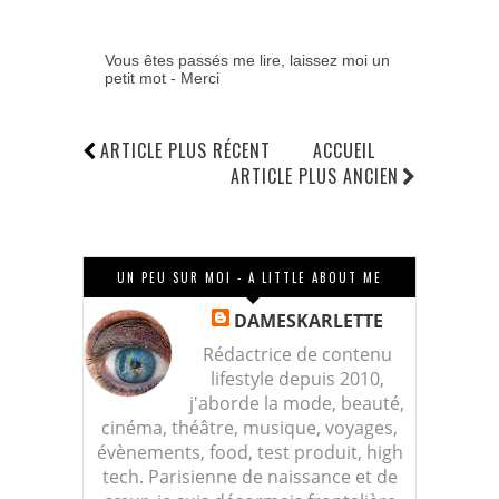
Vous êtes passés me lire, laissez moi un
petit mot - Merci
ARTICLE PLUS RÉCENT
ACCUEIL
ARTICLE PLUS ANCIEN
UN PEU SUR MOI - A LITTLE ABOUT ME
DAMESKARLETTE
Rédactrice de contenu
lifestyle depuis 2010,
j'aborde la mode, beauté,
cinéma, théâtre, musique, voyages,
évènements, food, test produit, high
tech. Parisienne de naissance et de