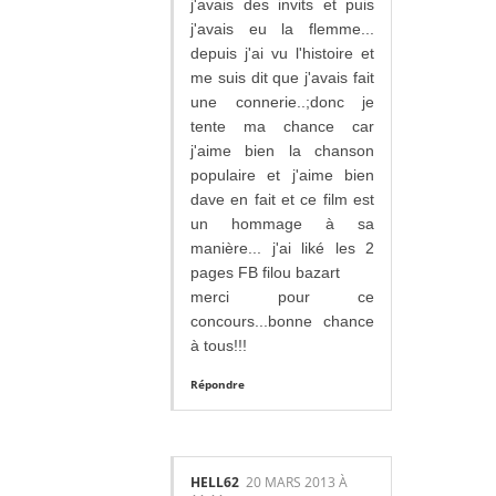
j'avais des invits et puis
j'avais eu la flemme...
depuis j'ai vu l'histoire et
me suis dit que j'avais fait
une connerie..;donc je
tente ma chance car
j'aime bien la chanson
populaire et j'aime bien
dave en fait et ce film est
un hommage à sa
manière... j'ai liké les 2
pages FB filou bazart
merci pour ce
concours...bonne chance
à tous!!!
Répondre
HELL62
20 MARS 2013 À