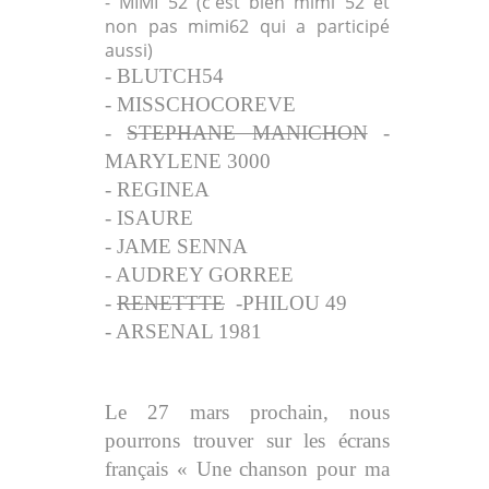
- MIMI 52 (c'est bien mimi 52 et
non pas mimi62 qui a participé
aussi)
- BLUTCH54
- MISSCHOCOREVE
-
STEPHANE MANICHON
-
MARYLENE 3000
- REGINEA
- ISAURE
- JAME SENNA
- AUDREY GORREE
-
RENETTTE
-PHILOU 49
- ARSENAL 1981
Le 27 mars prochain, nous
pourrons trouver sur les écrans
français « Une chanson pour ma