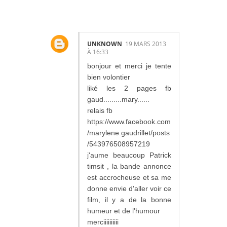
ES:
UNKNOWN
19 MARS 2013
À 16:33
bonjour et merci je tente
bien volontier
liké les 2 pages fb
gaud.........mary......
relais fb
https://www.facebook.com
/marylene.gaudrillet/posts
/543976508957219
j'aume beaucoup Patrick
timsit , la bande annonce
est accrocheuse et sa me
donne envie d'aller voir ce
film, il y a de la bonne
humeur et de l'humour
merciiiiiiiiii