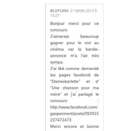
BLUTCH54
21 MARS 2013 À
13:27
Bonjour merci pour ce
concours
J'aimerais beaucoup
gagner pour le voir au
cinéma car la bande-
annonce m'a l'air très
sympa.
J'ai liké comme demandé
les pages facebook de
"Dameskarlette" et d'
"Une chanson pour ma
mère" et j'ai partagé le
concours :
http://www.facebook.com/
gasperment/posts/392915
227472473
Merci encore et bonne