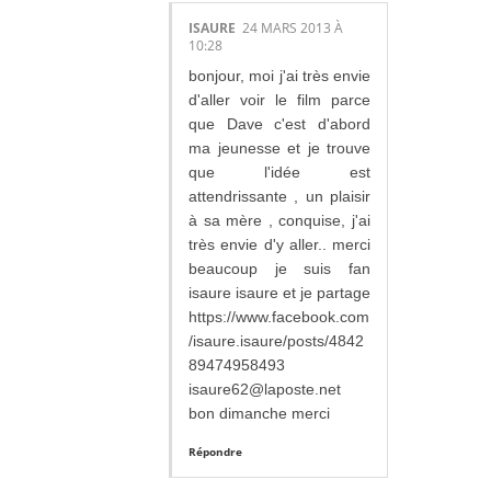
ISAURE
24 MARS 2013 À
10:28
bonjour, moi j'ai très envie
d'aller voir le film parce
que Dave c'est d'abord
ma jeunesse et je trouve
que l'idée est
attendrissante , un plaisir
à sa mère , conquise, j'ai
très envie d'y aller.. merci
beaucoup je suis fan
isaure isaure et je partage
https://www.facebook.com
/isaure.isaure/posts/4842
89474958493
isaure62@laposte.net
bon dimanche merci
Répondre