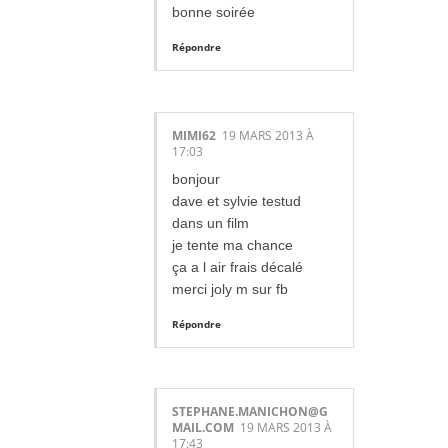
bonne soirée
Répondre
MIMI62
19 MARS 2013 À
17:03
bonjour
dave et sylvie testud
dans un film
je tente ma chance
ça a l air frais décalé
merci joly m sur fb
Répondre
STEPHANE.MANICHON@G
MAIL.COM
19 MARS 2013 À
17:43