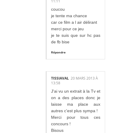
11:11
coucou
je tente ma chance
car ce film a l air délirant
merci pour ce jeu
je te suis que sur hc pas
de fb bise
Répondre
TISSIAVAL
20 MARS 2013 À
13:58
J'ai vu un extrait à la Tv et
on a des places donc je
laisse ma place aux
autres c'est plus sympa !
Merci pour tous ces
concours !
Bisous