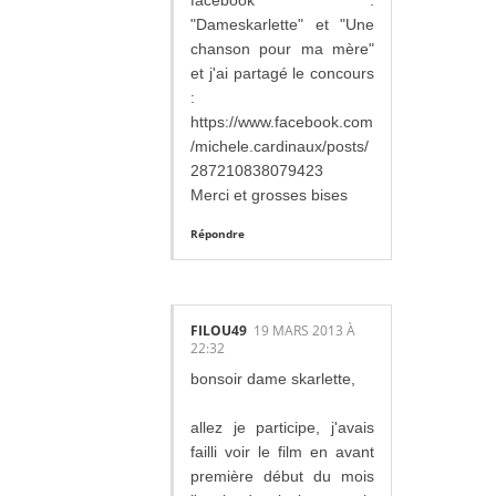
facebook :
"Dameskarlette" et "Une
chanson pour ma mère"
et j'ai partagé le concours
:
https://www.facebook.com
/michele.cardinaux/posts/
287210838079423
Merci et grosses bises
Répondre
FILOU49
19 MARS 2013 À
22:32
bonsoir dame skarlette,
allez je participe, j'avais
failli voir le film en avant
première début du mois