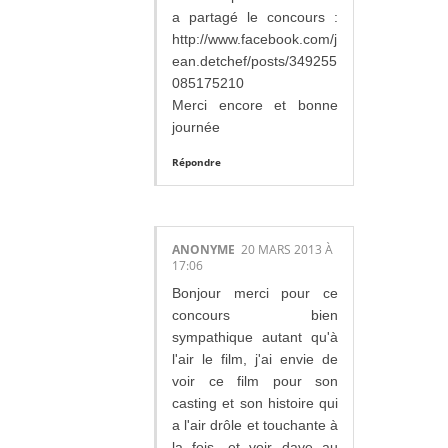
a partagé le concours :
http://www.facebook.com/j
ean.detchef/posts/349255
085175210
Merci encore et bonne
journée
Répondre
ANONYME
20 MARS 2013 À
17:06
Bonjour merci pour ce
concours bien
sympathique autant qu'à
l'air le film, j'ai envie de
voir ce film pour son
casting et son histoire qui
a l'air drôle et touchante à
la fois, et voir dave au