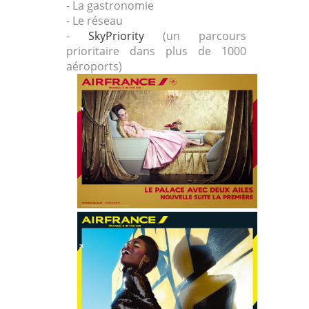
- La gastronomie
- Le réseau
-
SkyPriority
(un parcours
prioritaire dans plus de 1000
aéroports)