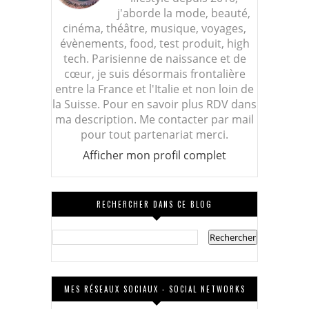
j'aborde la mode, beauté,
cinéma, théâtre, musique, voyages,
évènements, food, test produit, high
tech. Parisienne de naissance et de
cœur, je suis désormais frontalière
entre la France et l'Italie et non loin de
la Suisse. Pour en savoir plus RDV dans
ma description. Me contacter par mail
pour tout partenariat merci.
Afficher mon profil complet
RECHERCHER DANS CE BLOG
MES RÉSEAUX SOCIAUX - SOCIAL NETWORKS