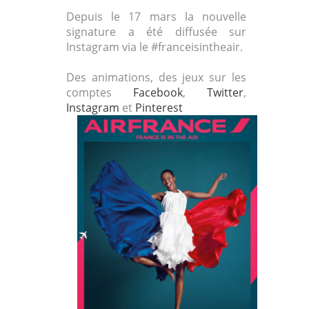
Depuis le 17 mars la nouvelle
signature a été diffusée sur
Instagram via le #franceisintheair.
Des animations, des jeux sur les
comptes
Facebook
,
Twitter
,
Instagram
et
Pinterest