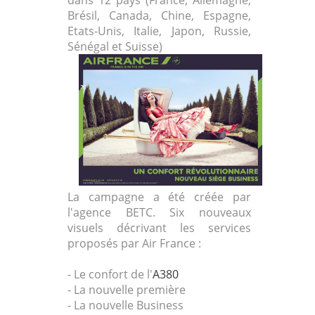
dans 12 pays (
France
, Allemagne,
Brésil, Canada, Chine, Espagne,
Etats-Unis, Italie, Japon, Russie,
Sénégal et Suisse)
La campagne a été créée par
l'agence BETC. Six nouveaux
visuels décrivant les services
proposés par Air France :
- Le confort de l'
A380
- La nouvelle première
- La nouvelle Business