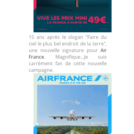
15 ans après le slogan "Faire du
ciel le plus bel endroit de la terre",
une nouvelle signature pour
Air
France
. Magnifique...Je suis
carrément fan de cette nouvelle
campagne.