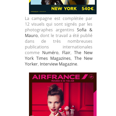
La campagne est complétée par
12 visuels qui sont signés par les
photographes argentins
Sofia &
Mauro
, dont le travail a été publié
dans de très nombreuses
publications internationales
comme
Numéro
,
Flair
,
The New
York Times Magazines
,
The New
Yorker
,
Interview Magazine
.