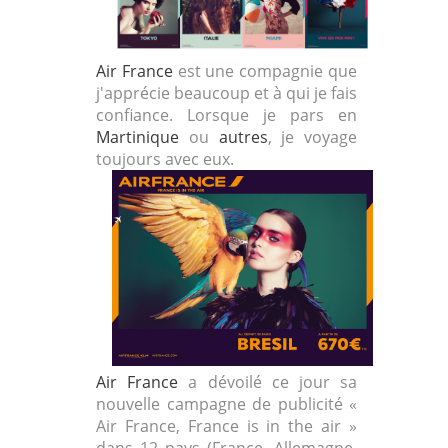
Air France
est une compagnie que
j'apprécie beaucoup et à qui je fais
confiance. Lorsque je pars en
Martinique
ou
autres
, je voyage
toujours avec eux.
Air
France
a dévoilé ce jour sa
nouvelle campagne de publicité «
Air
France
,
France
is in the
air
»