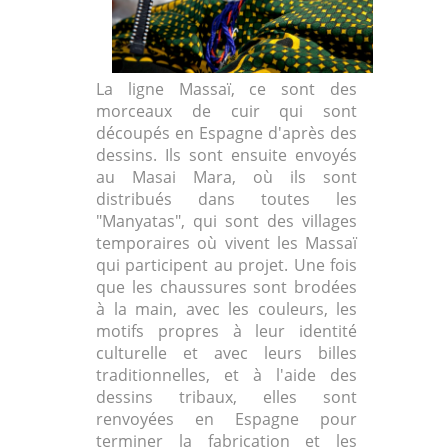
La ligne Massaï, ce sont des
morceaux de cuir qui sont
découpés en Espagne d'après des
dessins. Ils sont ensuite envoyés
au Masai Mara, où ils sont
distribués dans toutes les
"Manyatas", qui sont des villages
temporaires où vivent les Massaï
qui participent au projet. Une fois
que les chaussures sont brodées
à la main, avec les couleurs, les
motifs propres à leur identité
culturelle et avec leurs billes
traditionnelles, et à l'aide des
dessins tribaux, elles sont
renvoyées en Espagne pour
terminer la fabrication et les