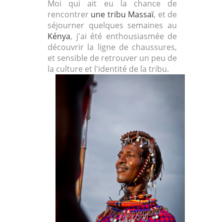
Moi qui ait eu la chance de
rencontrer
une tribu Massaï
, et de
séjourner quelques semaines au
Kénya
, j'ai été enthousiasmée de
découvrir la ligne de chaussures,
et sensible de retrouver un peu de
la culture et l'identité de la tribu.