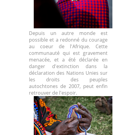
Depuis un autre monde est
possible et a redonné du courage
au coeur de l'Afrique. Cette
communauté qui est gravement
menacée, et a été déclarée en
danger d'extinction dans la
déclaration des Nations Unies sur
les droits des peuples
autochtones de 2007, peut enfin
retrouver de l'espoir.