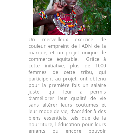
Un merveilleux exercice de
couleur empreint de l'ADN de la
marque, et un projet unique de
commerce équitable. Grâce à
cette initiative, plus de 1000
femmes de cette tribu, qui
participent au projet, ont obtenu
pour la première fois un salaire
juste, qui leur a permis
d’améliorer leur qualité de vie
sans altérer leurs coutumes et
leur mode de vie, d’accéder à des
biens essentiels, tels que de la
nourriture, l'éducation pour leurs
enfants ou encore pouvoir