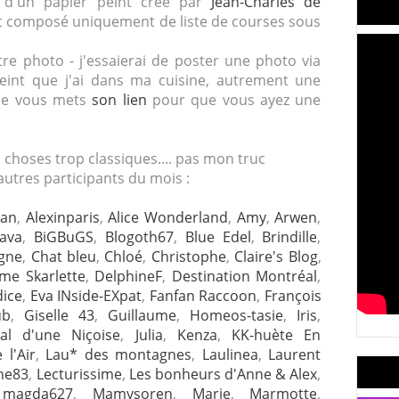
it d'un papier peint créé par
Jean-Charles de
nt composé uniquement de liste de courses sous
e photo - j'essaierai de poster une photo via
eint que j'ai dans ma cuisine, autrement une
 je vous mets
son lien
pour que vous ayez une
s choses trop classiques.... pas mon truc
utres participants du mois :
ban
,
Alexinparis
,
Alice Wonderland
,
Amy
,
Arwen
,
fava
,
BiGBuGS
,
Blogoth67
,
Blue Edel
,
Brindille
,
gne
,
Chat bleu
,
Chloé
,
Christophe
,
Claire's Blog
,
me Skarlette
,
DelphineF
,
Destination Montréal
,
dice
,
Eva INside-EXpat
,
Fanfan Raccoon
,
François
ub
,
Giselle 43
,
Guillaume
,
Homeos-tasie
,
Iris
,
nal d'une Niçoise
,
Julia
,
Kenza
,
KK-huète En
 l'Air
,
Lau* des montagnes
,
Laulinea
,
Laurent
ne83
,
Lecturissime
,
Les bonheurs d'Anne & Alex
,
,
magda627
,
Mamysoren
,
Marie
,
Marmotte
,