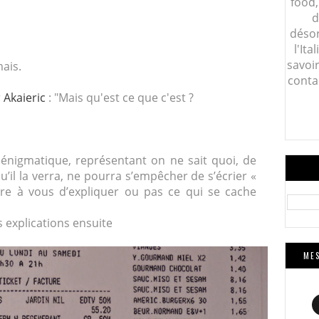
food,
d
désor
l'Ita
savoi
ais.
conta
r
Akaieric
: "Mais qu'est ce que c'est ?
énigmatique, représentant on ne sait quoi, de
’il la verra, ne p
ourra s’empêcher de s’écrier «
bre à vous d’expliquer ou pas ce qui se cache
s explications ensuite
MES