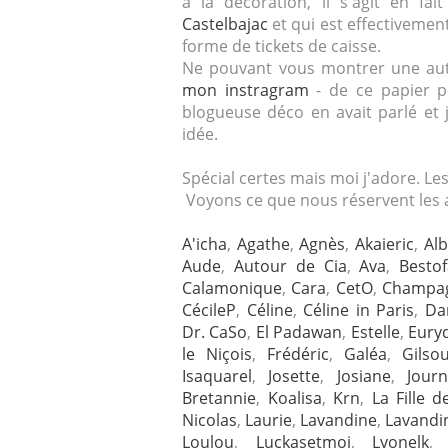
à la décoration, il s'agit en fa
Castelbajac
et qui est effectiveme
forme de tickets de caisse.
Ne pouvant vous montrer une autr
mon instragram
- de ce papier p
blogueuse déco en avait parlé et
idée.
Spécial certes mais moi j'adore. Le
Voyons ce que nous réservent les a
A'icha
,
Agathe
,
Agnès
,
Akaieric
,
Al
Aude
,
Autour de Cia
,
Ava
,
Besto
Calamonique
,
Cara
,
CetO
,
Champa
CécileP
,
Céline
,
Céline in Paris
,
Da
Dr. CaSo
,
El Padawan
,
Estelle
,
Eury
le Niçois
,
Frédéric
,
Galéa
,
Gilso
Isaquarel
,
Josette
,
Josiane
,
Jour
Bretannie
,
Koalisa
,
Krn
,
La Fille de
Nicolas
,
Laurie
,
Lavandine
,
Lavandi
Loulou
,
Luckasetmoi
,
Lyonelk