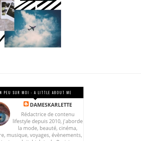
N PEU SUR MOI - A LITTLE ABOUT ME
DAMESKARLETTE
Rédactrice de contenu
lifestyle depuis 2010, j'aborde
la mode, beauté, cinéma,
re, musique, voyages, évènements,