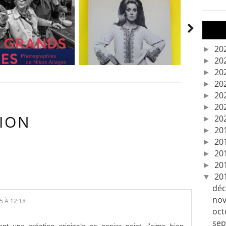
20
►
20
►
20
►
20
►
20
►
20
►
ION
20
►
20
►
20
►
IRES:
20
►
20
►
20
▼
dé
no
5 À 12:18
oc
se