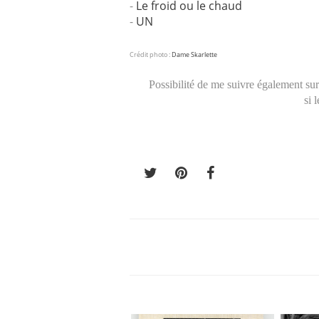
-
Le froid ou le chaud
-
UN
Crédit photo :
Dame Skarlette
Possibilité de me suivre également su
si 