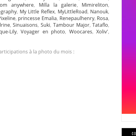
rom anywhere
,
Milla la galerie
,
Mimireliton
,
ography
,
My Little Reflex
,
MyLittleRoad
,
Nanouk
,
ixeline
,
princesse Emalia
,
Renepaulhenry
,
Rosa
,
rine
,
Sinuaisons
,
Suki
,
Tambour Major
,
Tataflo
,
que-Lily
,
Voyager en photo
,
Woocares
,
Xoliv'
,
ticipations à la photo du mois :
CO