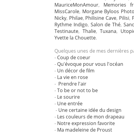
MauriceMonAmour
,
Memories f
MissCarole
,
Morgane Byloos Phot
Nicky
,
Philae
,
Philisine Cave
,
Pilisi
,
P
Rythme Indigo
,
Salon de Thé
,
Sand
Testinaute
,
Thalie
,
Tuxana
,
Utopi
Yvette la Chouette
.
Quelques unes de mes dernières par
-
Coup de coeur
-
Qu'évoque pour vous l'océan
-
Un décor de film
-
La vie en rose
-
Prendre l'air
-
To be or not to be
-
Le sourire
-
Une entrée
-
Une certaine idée du design
-
Les couleurs de mon drapeau
-
Notre expression favorite
-
Ma madeleine de Proust