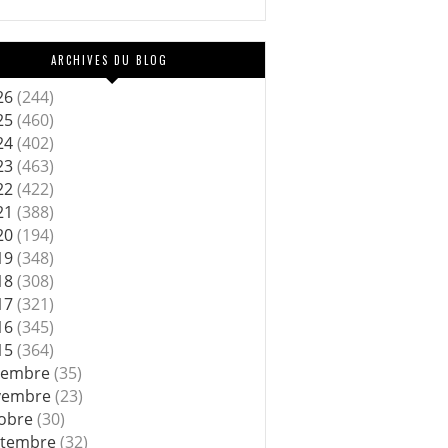
ARCHIVES DU BLOG
26
(244)
25
(460)
24
(402)
23
(463)
22
(422)
21
(388)
20
(194)
19
(348)
18
(308)
17
(321)
16
(345)
15
(364)
cembre
(35)
vembre
(23)
tobre
(30)
ptembre
(32)