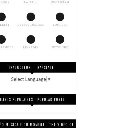
EBOOK
TWITTER
INSTAGRAM
TEREST
LESBLOGUEUSES
YOUTUBE
EREMODE
LINKEDIN
NETGUIDE
TRADUCTEUR - TRANSLATE
Select Language
▼
ILLETS POPULAIRES - POPULAR POSTS
DÉO MUSICALE DU MOMENT - THE VIDEO OF