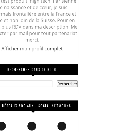
 test produit, high tech. Parisienne
e naissance et de cœur, je suis
mais frontalière entre la France et
lie et non loin de la Suisse. Pour en
r plus RDV dans ma description. Me
cter par mail pour tout partenariat
merci.
Afficher mon profil complet
RECHERCHER DANS CE BLOG
 RÉSEAUX SOCIAUX - SOCIAL NETWORKS