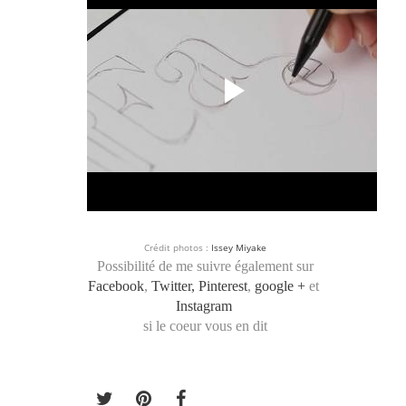
Crédit photos :
Issey Miyake
Possibilité de me suivre également sur
Facebook
,
Twitter,
Pinterest
,
google +
et
Instagram
si le coeur vous en dit