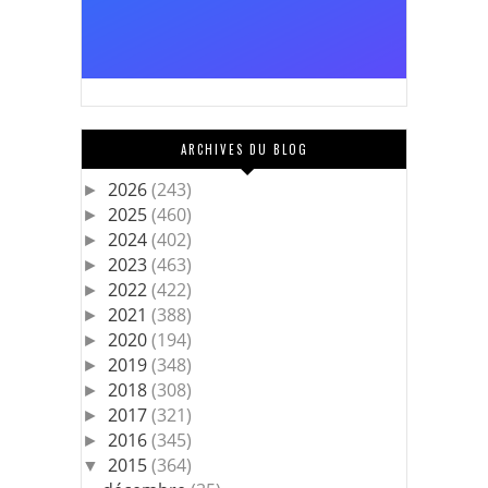
ARCHIVES DU BLOG
2026
(243)
►
2025
(460)
►
2024
(402)
►
2023
(463)
►
2022
(422)
►
2021
(388)
►
2020
(194)
►
2019
(348)
►
2018
(308)
►
2017
(321)
►
2016
(345)
►
2015
(364)
▼