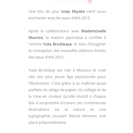
Une fois de plus
Issey Miyaké
vient nous
enchanter avec les eaux d'été 2015.
Après la collaboration avec
Mademoiselle
Maurice
, la maison japonaise a confiée à
l'artiste
Yulia Brodskaya
, le soin d'imaginer
la conception des nouvelles éditions limités
des eaux d'été 2015.
Yulia Brodskay est née à Moscou et s'est
dès son plus jeune âge passionnée pour
l'
illustration. C
'est grâce à sa maîtrise quasi
parfaite d
u pliage de papier, du collage et
de
la mise en cou
le
ur qu'elle réussit à chaque
fois à surprendre à travers ses nombreuses
illustrations o
ù la n
ature et un
e
typographie souvent
fleurie t
iennent une
place prépondérante.