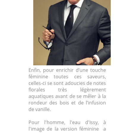
Enfin, pour enrichir d’une touche
féminine toutes ces saveurs,
celles-ci se sont adoucies de notes
florales très légèrement
aquatiques avant de se mêler à la
rondeur des bois et de l’infusion
de vanille.
Pour l'homme, l'eau d'Issy, à
l'image de la version féminine a