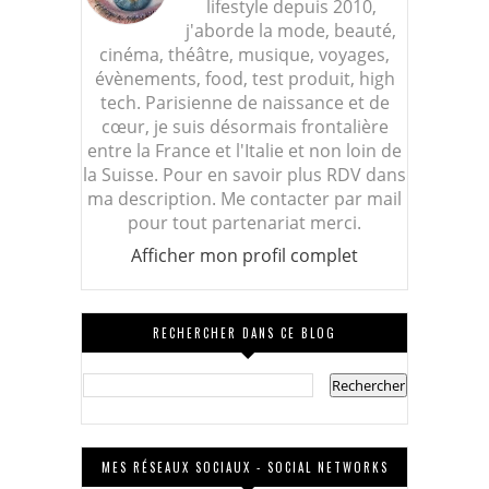
lifestyle depuis 2010,
j'aborde la mode, beauté,
cinéma, théâtre, musique, voyages,
évènements, food, test produit, high
tech. Parisienne de naissance et de
cœur, je suis désormais frontalière
entre la France et l'Italie et non loin de
la Suisse. Pour en savoir plus RDV dans
ma description. Me contacter par mail
pour tout partenariat merci.
Afficher mon profil complet
RECHERCHER DANS CE BLOG
MES RÉSEAUX SOCIAUX - SOCIAL NETWORKS