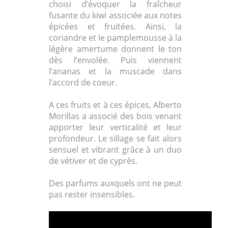
choisi d’évoquer la fraîcheur
fusante du kiwi associée aux notes
épicées et fruitées. Ainsi, la
coriandre et le pamplemousse à la
légère amertume donnent le ton
dès l’envolée. Puis viennent
l’ananas et la muscade dans
l’accord de coeur.
A ces fruits et à ces épices, Alberto
Morillas a associé des bois venant
apporter leur verticalité et leur
profondeur. Le sillage se fait alors
sensuel et vibrant grâce à un duo
de vétiver et de cyprès.
Des parfums auxquels ont ne peut
pas rester insensibles.