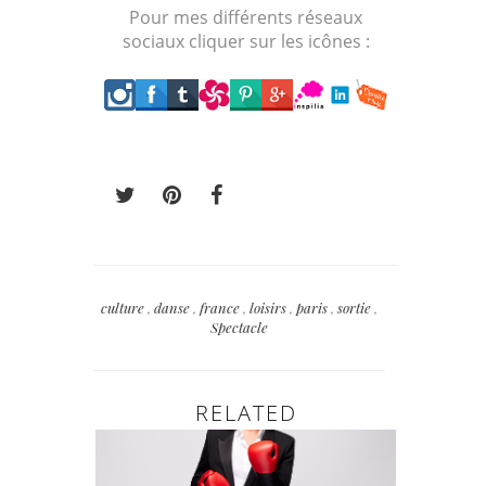
Pour mes différents réseaux
sociaux cliquer sur les icônes :
culture
,
danse
,
france
,
loisirs
,
paris
,
sortie
,
Spectacle
RELATED