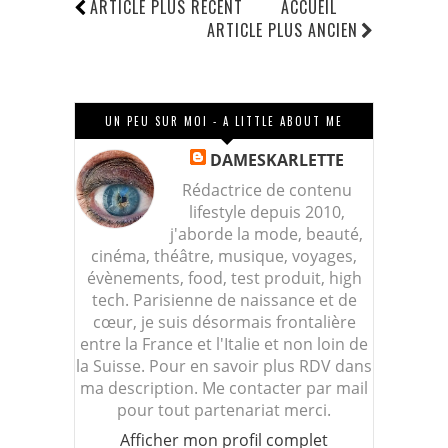
ARTICLE PLUS RÉCENT
ACCUEIL
ARTICLE PLUS ANCIEN
UN PEU SUR MOI - A LITTLE ABOUT ME
DAMESKARLETTE
Rédactrice de contenu
lifestyle depuis 2010,
j'aborde la mode, beauté,
cinéma, théâtre, musique, voyages,
évènements, food, test produit, high
tech. Parisienne de naissance et de
cœur, je suis désormais frontalière
entre la France et l'Italie et non loin de
la Suisse. Pour en savoir plus RDV dans
ma description. Me contacter par mail
pour tout partenariat merci.
Afficher mon profil complet