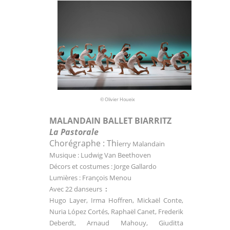
© Olivier Houeix
MALANDAIN BALLET BIARRITZ
La Pastorale
Chorégraphe : Thi
erry Malandain
Musique : Ludwig Van Beethoven
Décors et costumes : Jorge Gallardo
Lumières : François Menou
Avec 22 danseurs
:
Hugo Layer
,
Irma Hoffren, Mickaël Conte,
Nuria López Cortés, Raphaël Canet,
Frederik
Deberdt,
Arnaud Mahouy
,
Giuditta