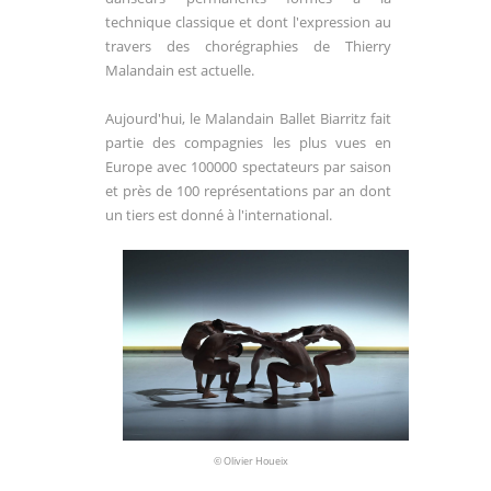
technique classique et dont l'expression au
travers des chorégraphies de Thierry
Malandain est actuelle.
Aujourd'hui, le Malandain Ballet Biarritz fait
partie des compagnies les plus vues en
Europe avec 100000 spectateurs par saison
et près de 100 représentations par an dont
un tiers est donné à l'international.
© Olivier Houeix