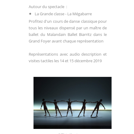
Autour du spectacle :
La Grande classe - La Mégabarre
Profitez d'un cours de danse classique pour
tous les niveaux dispensé par un maître de
ballet du Malandain Ballet Biarritz dans le
Grand Foyer avant chaque représentation
Représentations avec audio description et
visites tactiles les 14 et 15 décembre 2019