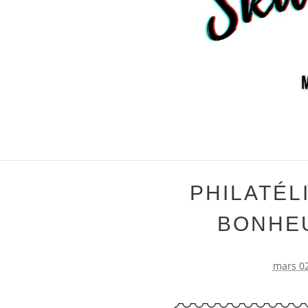
PHILATÉL
BONHEU
mars 02