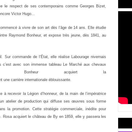
ce le
respect de ses contemporains comme Georges Bizet,
encore Victor Hugo...
 commencé à vivre de son art dès l’âge
de 14 ans. Elle étudie
peintre Raymond
Bonheur, et expose très jeune, dès 1841, au
il. Sur commande de l’État, elle réalise
Labourage nivernais
is c’est avec son
immense tableau Le Marché aux chevaux
a Bonheur acquiert la
nt
une
carrière
internationale
éblouissante.
te à recevoir la Légion d’honneur, de
la main de l’impératrice
 un atelier de
production qui diffuse ses œuvres sous forme
ans la promotion. Cette stratégie commerciale, inédite pour
. Rosa acquiert le château de By en 1859, elle
y passera les