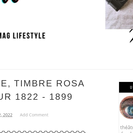
IE, TIMBRE ROSA
U
R 1822 - 1899
, 2022
Add Comment
théât