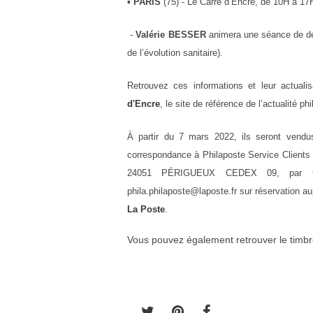
▪
PARIS
(75) -
Le Carré d’Encre, de 10H à 17
-
Valérie BESSER
animera une séance de d
de l’évolution sanitaire).
Retrouvez ces informations et leur actual
d'Encre
, le
site de référence de l’actualité phi
À partir du 7 mars 2022
, ils seront vend
correspondance à Philaposte Service Client
24051 PÉRIGUEUX CEDEX 09, par
phila.philaposte@laposte.fr
sur
réservation
au
La Poste
.
Vous pouvez également retrouver le timbr