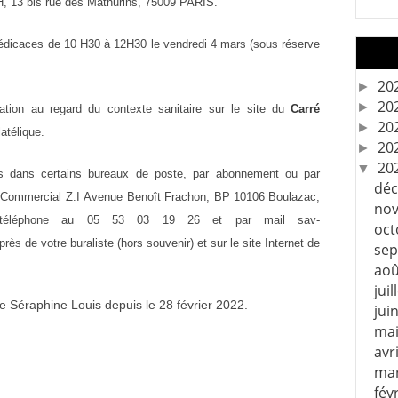
H, 13 bis rue des Mathurins, 75009 PARIS.
édicaces de 10 H30 à
12H30 le vendredi 4 mars
(sous réserve
20
►
20
►
isation au regard du contexte
sanitaire sur le site du
Carré
20
►
latélique.
20
►
20
▼
us dans certains bureaux de poste, par
abonnement ou par
dé
s Commercial Z.I
Avenue Benoît Frachon, BP 10106 Boulazac,
no
téléphone
au
05
53 03
19
26
et
par
mail
sav-
oc
près
de
votre
buraliste
(hors
souvenir)
et
sur
le
site
Internet de
se
ao
juil
e Séraphine Louis depuis le 28 février 2022.
jui
ma
avr
ma
fév