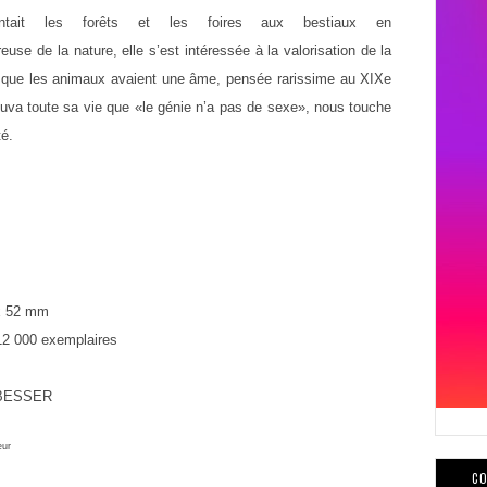
tait les forêts et les foires aux bestiaux en
reuse
de
la
nature,
elle
s’est
intéressée à la valorisation de la
t que
les animaux avaient une âme, pensée rarissime au XIXe
ouva toute sa vie que «le génie n’a pas de sexe», nous touche
té.
x 52 mm
12 000 exemplaires
 BESSER
eur
CO