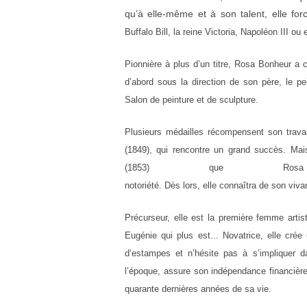
qu’à elle-même et à son talent, elle for
Buffalo Bill, la reine Victoria,
Napoléon III ou 
Pionnière à plus d’un titre, Rosa Bonheur a
d’abord sous la direction de son père, le 
Salon de peinture et de sculpture.
Plusieurs médailles récompensent son trava
(1849), qui rencontre un grand succès. Ma
(1853) que Ros
notoriété.
Dès
lors,
elle
connaîtra
de
son
viva
Précurseur, elle est la première femme artis
Eugénie qui plus est... Novatrice, elle crée
d’estampes et n’hésite pas à
s’impliquer d
l’époque,
assure son indépendance financière
quarante dernières années de sa vie.