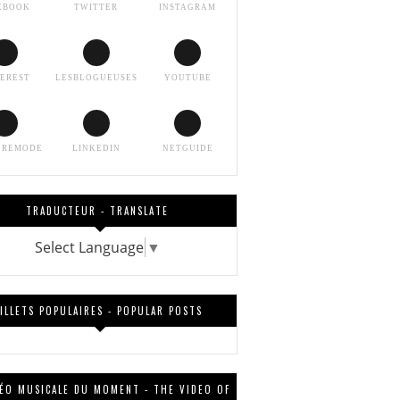
EBOOK
TWITTER
INSTAGRAM
TEREST
LESBLOGUEUSES
YOUTUBE
EREMODE
LINKEDIN
NETGUIDE
TRADUCTEUR - TRANSLATE
Select Language
▼
ILLETS POPULAIRES - POPULAR POSTS
DÉO MUSICALE DU MOMENT - THE VIDEO OF