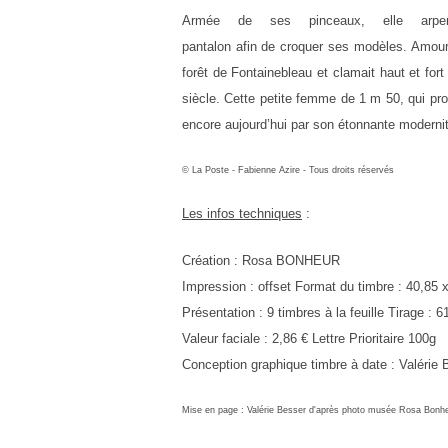
Armée de ses pinceaux, elle arpen
pantalon
afin
de
croquer
ses
modèles.
Amou
forêt de Fontainebleau et clamait haut et for
siècle.
Cette petite femme
de 1 m 50, qui pr
encore aujourd’hui par son étonnante moderni
© La Poste - Fabienne Azire - Tous droits réservés
Les infos techniques
:
Création : Rosa BONHEUR
Impression :
offset
Format du timbre :
40,85 
Présentation :
9 timbres à la feuille
Tirage :
6
Valeur faciale :
2,86 € Lettre Prioritaire 100g
Conception graphique timbre à date
:
Valérie
Mise en page :
Valérie Besser d'après photo musée Rosa Bonh