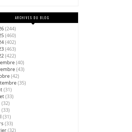
ARCHIVES DU BLOG
26
(244)
25
(460)
24
(402)
23
(463)
22
(422)
cembre
(40)
vembre
(43)
tobre
(42)
ptembre
(35)
ût
(31)
let
(33)
n
(32)
i
(33)
il
(31)
rs
(33)
rier
(32)