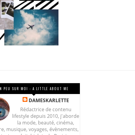
N PEU SUR MOI - A LITTLE ABOUT ME
DAMESKARLETTE
Rédactrice de contenu
lifestyle depuis 2010, j'aborde
la mode, beauté, cinéma,
re, musique, voyages, évènements,