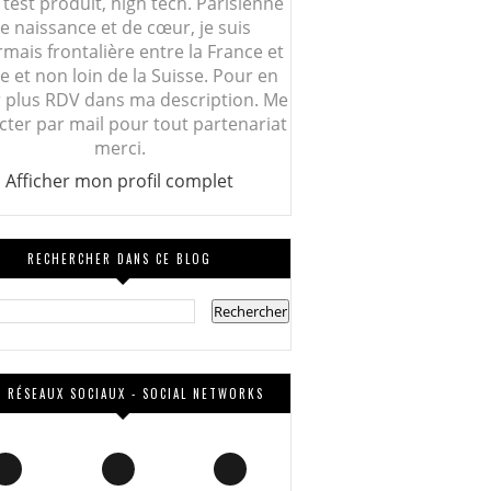
 test produit, high tech. Parisienne
e naissance et de cœur, je suis
mais frontalière entre la France et
lie et non loin de la Suisse. Pour en
r plus RDV dans ma description. Me
cter par mail pour tout partenariat
merci.
Afficher mon profil complet
RECHERCHER DANS CE BLOG
 RÉSEAUX SOCIAUX - SOCIAL NETWORKS