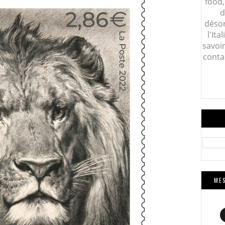
food,
d
désor
l'Ita
savoi
conta
MES