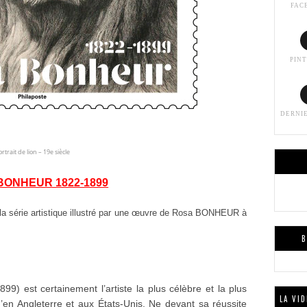
FAC
PIN
DERNI
ortrait de lion – 19e siècle
BONHEUR 1822-1899
a série artistique
illustré par une œuvre de Rosa BONHEUR à
B
99) est certainement l’artiste la plus
célèbre et la plus
LA VI
’en Angleterre et aux
États-Unis.
Ne devant sa réussite