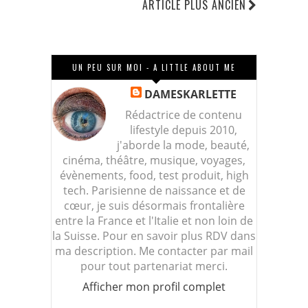
ARTICLE PLUS ANCIEN
UN PEU SUR MOI - A LITTLE ABOUT ME
DAMESKARLETTE
Rédactrice de contenu
lifestyle depuis 2010,
j'aborde la mode, beauté,
cinéma, théâtre, musique, voyages,
évènements, food, test produit, high
tech. Parisienne de naissance et de
cœur, je suis désormais frontalière
entre la France et l'Italie et non loin de
la Suisse. Pour en savoir plus RDV dans
ma description. Me contacter par mail
pour tout partenariat merci.
Afficher mon profil complet