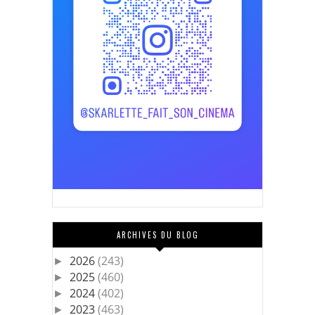
ARCHIVES DU BLOG
2026
(243)
►
2025
(460)
►
2024
(402)
►
2023
(463)
►