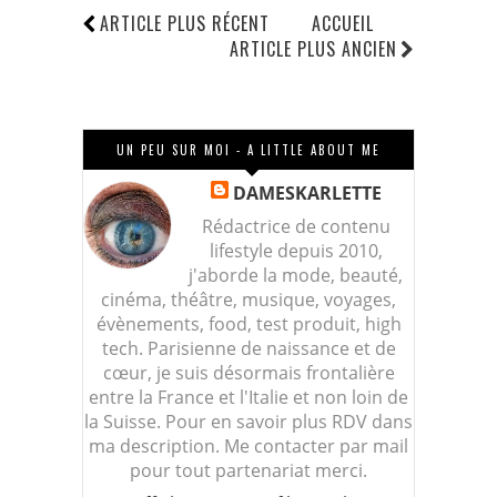
ARTICLE PLUS RÉCENT
ACCUEIL
ARTICLE PLUS ANCIEN
UN PEU SUR MOI - A LITTLE ABOUT ME
DAMESKARLETTE
Rédactrice de contenu
lifestyle depuis 2010,
j'aborde la mode, beauté,
cinéma, théâtre, musique, voyages,
évènements, food, test produit, high
tech. Parisienne de naissance et de
cœur, je suis désormais frontalière
entre la France et l'Italie et non loin de
la Suisse. Pour en savoir plus RDV dans
ma description. Me contacter par mail
pour tout partenariat merci.