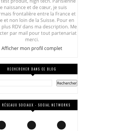
 test produit, high tech. Parisienne
e naissance et de cœur, je suis
mais frontalière entre la France et
lie et non loin de la Suisse. Pour en
r plus RDV dans ma description. Me
cter par mail pour tout partenariat
merci.
Afficher mon profil complet
RECHERCHER DANS CE BLOG
 RÉSEAUX SOCIAUX - SOCIAL NETWORKS