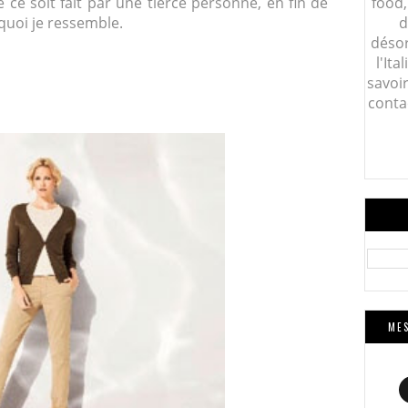
 ce soit fait par une tierce personne, en fin de
food,
 quoi je ressemble.
d
désor
l'Ita
savoi
conta
MES