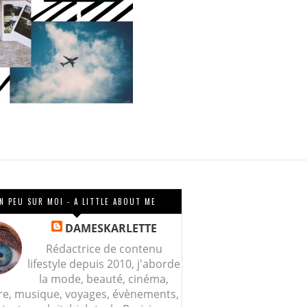
N PEU SUR MOI - A LITTLE ABOUT ME
DAMESKARLETTE
Rédactrice de contenu
lifestyle depuis 2010, j'aborde
la mode, beauté, cinéma,
re, musique, voyages, évènements,