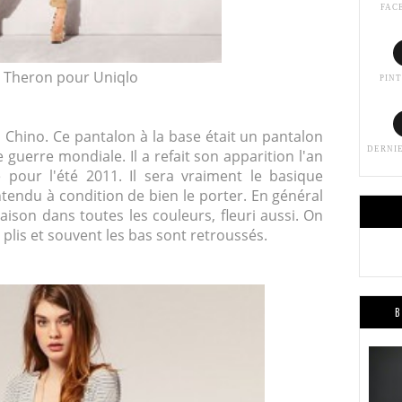
FAC
e Theron pour Uniqlo
PIN
u Chino. Ce pantalon à la base était un pantalon
DERNI
 guerre mondiale. Il a refait son apparition l'an
 pour l'été 2011. Il sera vraiment le basique
ntendu à condition de bien le porter. En général
 saison dans toutes les couleurs, fleuri aussi. On
plis et souvent les bas sont retroussés.
B