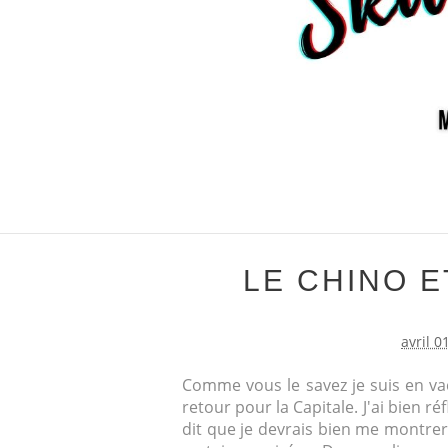
LE CHINO E
avril 0
Comme vous le savez je suis en vac
retour pour la Capitale. J'ai bien r
dit que je devrais bien me montrer