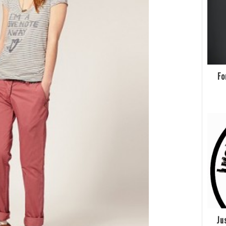
Fo
Ju