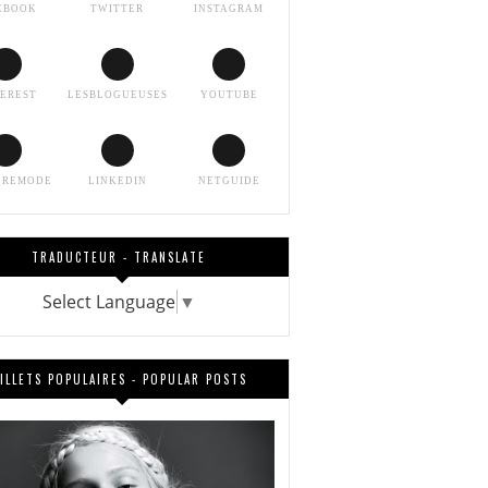
EBOOK
TWITTER
INSTAGRAM
TEREST
LESBLOGUEUSES
YOUTUBE
EREMODE
LINKEDIN
NETGUIDE
TRADUCTEUR - TRANSLATE
Select Language
▼
ILLETS POPULAIRES - POPULAR POSTS