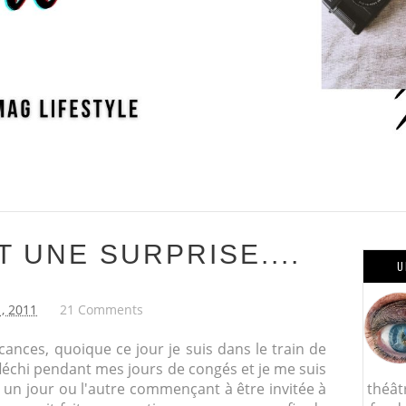
T UNE SURPRISE....
U
1, 2011
21 Comments
ances, quoique ce jour je suis dans le train de
éfléchi pendant mes jours de congés et je me suis
 un jour ou l'autre commençant à être invitée à
théât