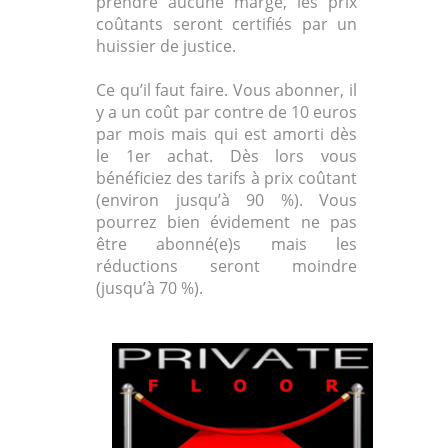
prendre aucune marge, les prix
coûtants seront certifiés par un
huissier de justice.
Ce qu’il faut faire. Vous abonner, il
y a un coût par contre de 10 euros
par mois mais qui est amorti dès
le 1er achat. Dès lors vous
bénéficiez des tarifs à prix coûtant
(environ jusqu’à 90 %). Vous
pourrez bien évidement ne pas
être abonné(e)s mais les
réductions seront moindre
(jusqu’à 70 %).