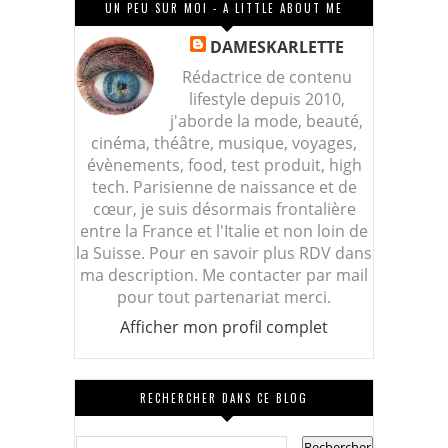
UN PEU SUR MOI - A LITTLE ABOUT ME
DAMESKARLETTE
Rédactrice de contenu
lifestyle depuis 2010,
j'aborde la mode, beauté,
cinéma, théâtre, musique, voyages,
évènements, food, test produit, high
tech. Parisienne de naissance et de
cœur, je suis désormais frontalière
entre la France et l'Italie et non loin de
la Suisse. Pour en savoir plus RDV dans
ma description. Me contacter par mail
pour tout partenariat merci.
Afficher mon profil complet
RECHERCHER DANS CE BLOG