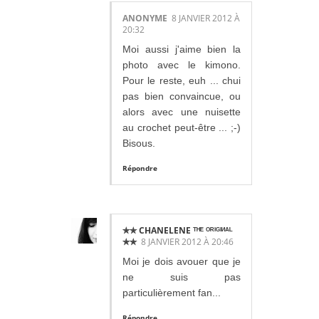
ANONYME
8 JANVIER 2012 À
20:32
Moi aussi j'aime bien la
photo avec le kimono.
Pour le reste, euh ... chui
pas bien convaincue, ou
alors avec une nuisette
au crochet peut-être ... ;-)
Bisous.
Répondre
✯✯ CHANELENE ᵀᴴᴱ ᴼᴿᴵᴳᴵᴻᴬᴸ
✯✯
8 JANVIER 2012 À 20:46
Moi je dois avouer que je
ne suis pas
particulièrement fan...
Répondre