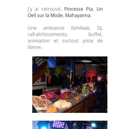
J'y ai retrouvé,
Pincesse Pia
,
Un
Oeil sur la Mode
,
Mahayanna
.
Une ambiance familiale, DJ,
rafraîchissements, buffet,
animation et surtout piste de
danse.