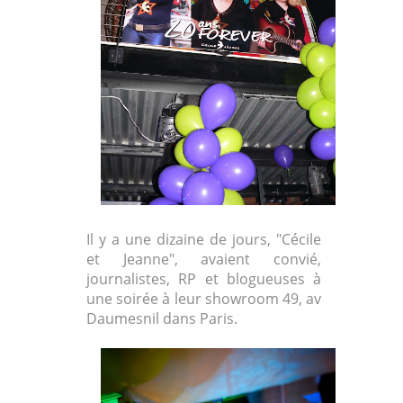
Il y a une dizaine de jours, "Cécile
et Jeanne", avaient convié,
journalistes, RP et blogueuses à
une soirée à leur showroom 49, av
Daumesnil dans Paris.