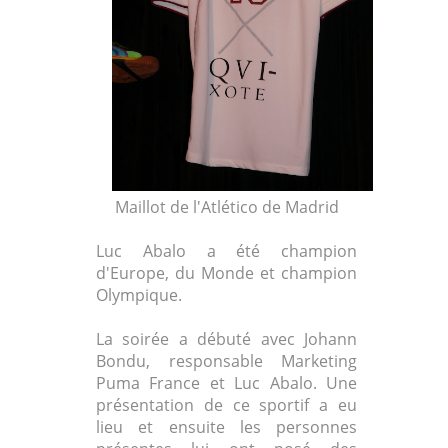
Maillot de l'Atlético de Madrid
Luc Abalo a été champion
d'Europe, du Monde et champion
Olympique.
La soirée a débuté avec Johann
Bondu, responsable Marketing
Puma France et Luc Abalo. Une
présentation de ce sportif a eu
lieu et ensuite les personnes