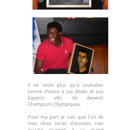
Il ne reste plus qu'à souhaiter
bonne chance à Luc Abalo et aux
Experts afin de devenir
Champions Olympiques.
Pour ma part je sais que l'un de
mes rêves serait d'assister, rien
qu'une journée à ce grand