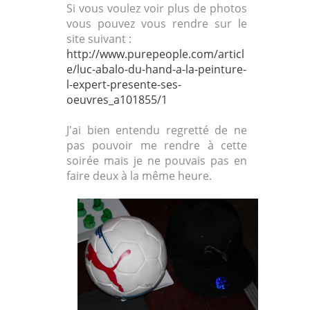
Si vous voulez voir plus de photos
vous pouvez vous rendre sur le
site suivant :
http://www.purepeople.com/articl
e/luc-abalo-du-hand-a-la-peinture-
l-expert-presente-ses-
oeuvres_a101855/1
J'ai bien entendu regretté de ne
pas pouvoir me rendre à cette
soirée mais je ne pouvais pas en
faire deux à la même heure.