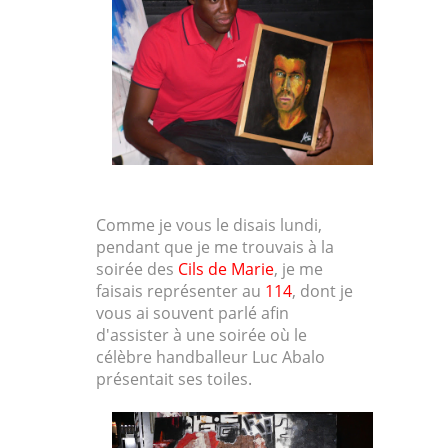
Comme je vous le disais lundi,
pendant que je me trouvais à la
soirée des
Cils de Marie
, je me
faisais représenter au
114
, dont je
vous ai souvent parlé afin
d'assister à une soirée où le
célèbre handballeur Luc Abalo
présentait ses toiles.