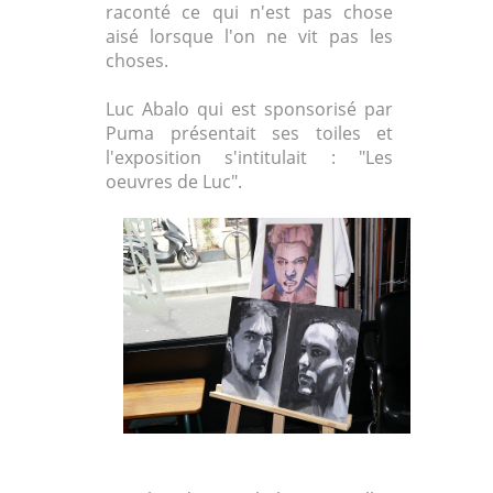
raconté ce qui n'est pas chose
aisé lorsque l'on ne vit pas les
choses.
Luc Abalo qui est sponsorisé par
Puma présentait ses toiles et
l'exposition s'intitulait : "Les
oeuvres de Luc".