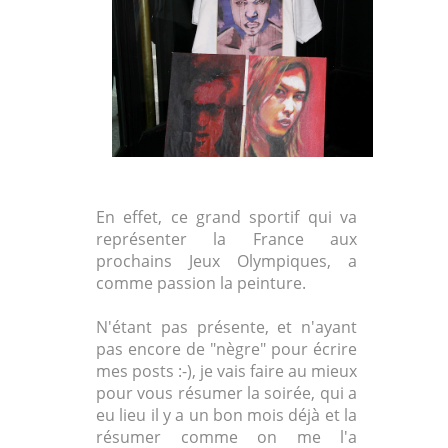
En effet, ce grand sportif qui va
représenter la France aux
prochains Jeux Olympiques, a
comme passion la peinture.
N'étant pas présente, et n'ayant
pas encore de "nègre" pour écrire
mes posts :-), je vais faire au mieux
pour vous résumer la soirée, qui a
eu lieu il y a un bon mois déjà et la
résumer comme on me l'a