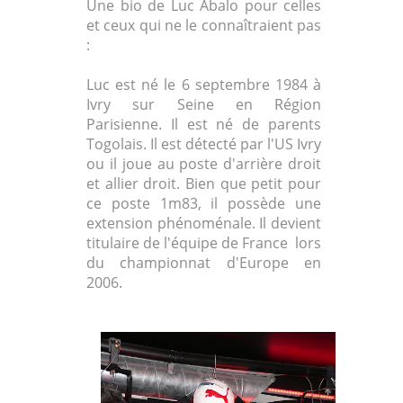
Une bio de Luc Abalo pour celles
et ceux qui ne le connaîtraient pas
:
Luc est né le 6 septembre 1984 à
Ivry sur Seine en Région
Parisienne. Il est né de parents
Togolais. Il est détecté par l'US Ivry
ou il joue au poste d'arrière droit
et allier droit. Bien que petit pour
ce poste 1m83, il possède une
extension phénoménale. Il devient
titulaire de l'équipe de France lors
du championnat d'Europe en
2006.