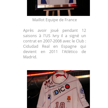
Maillot Equipe de France
Après avoir joué pendant 12
saisons à l'US Ivry il a signé un
contrat en 2007-2008 avec le Club :
Cidudad Real en Espagne qui
devient en 2011 l'Atlético de
Madrid.