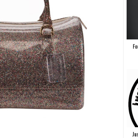
Fo
Ju