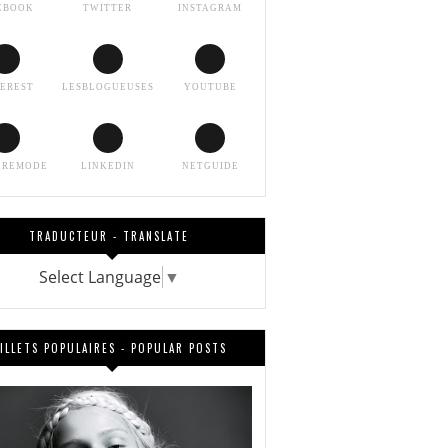
EBOOK
TWITTER
INSTAGRAM
TEREST
LESBLOGUEUSES
YOUTUBE
EREMODE
LINKEDIN
NETGUIDE
TRADUCTEUR - TRANSLATE
Select Language
▼
ILLETS POPULAIRES - POPULAR POSTS