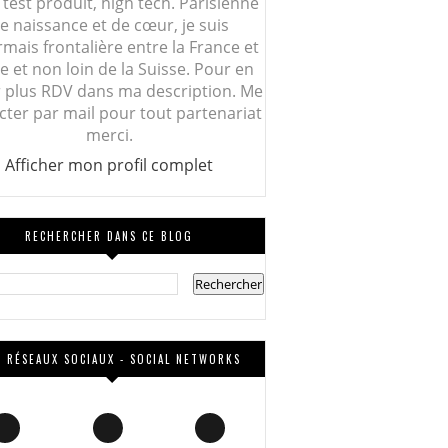
 test produit, high tech. Parisienne
e naissance et de cœur, je suis
mais frontalière entre la France et
lie et non loin de la Suisse. Pour en
r plus RDV dans ma description. Me
cter par mail pour tout partenariat
merci.
Afficher mon profil complet
RECHERCHER DANS CE BLOG
 RÉSEAUX SOCIAUX - SOCIAL NETWORKS