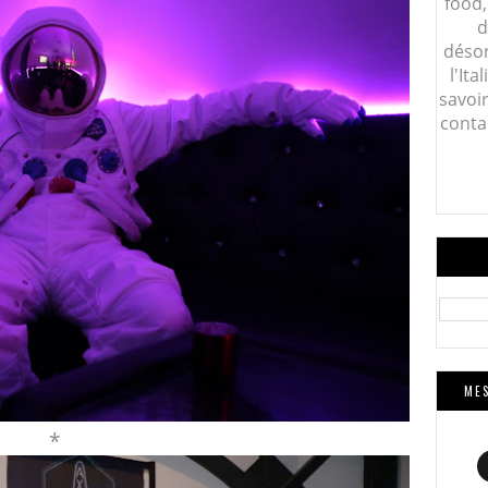
food,
d
désor
l'Ita
savoi
conta
MES
*