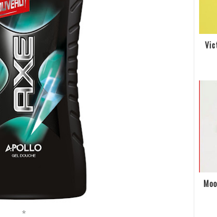
Vic
Moo
*