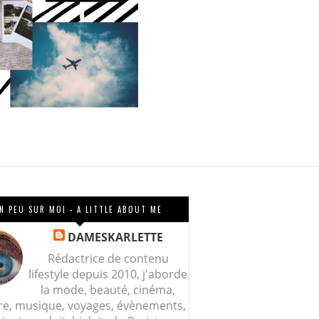
N PEU SUR MOI - A LITTLE ABOUT ME
DAMESKARLETTE
Rédactrice de contenu
lifestyle depuis 2010, j'aborde
la mode, beauté, cinéma,
re, musique, voyages, évènements,