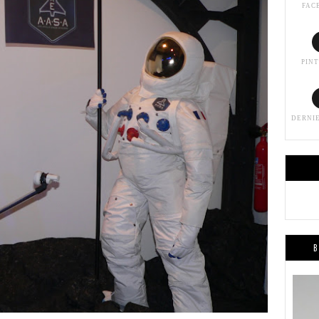
FAC
PIN
DERNI
B