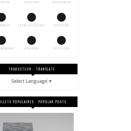
EBOOK
TWITTER
INSTAGRAM
TEREST
LESBLOGUEUSES
YOUTUBE
EREMODE
LINKEDIN
NETGUIDE
TRADUCTEUR - TRANSLATE
Select Language
▼
ILLETS POPULAIRES - POPULAR POSTS