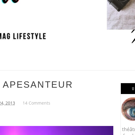
N APESANTEUR
U
24, 2013
14 Comments
théât