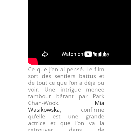
Ce que j’en ai pensé. Le film
sort des sentiers battus et
de tout ce que l’on a déjà pu
voir. Une intrigue menée
tambour bâtant par Park
Chan-Wook.
Mia
Wasikowska
, confirme
qu’elle est une grande
actrice et que l’on va la
retrouver dans de