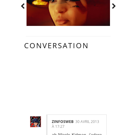
CONVERSATION
11
COMMENTAIR
ES:
ZINFOSWEB
30 AVRIL 2013
À 17:27
ah NIcole Kidman, j'adore