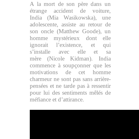
A la mort de son père dans un
étrange accident de voiture,
India (Mia Wasikowska), une
adolescente, assiste au retour de
son oncle (Matthew Goode), un
homme mystérieux dont elle
ignorait l’existence, et qui
s’installe avec elle et sa
mère (Nicole Kidman). India
commence à soupçonner que les
motivations de cet homme
charmeur ne sont pas sans arrière-
pensées et ne tarde pas à ressentir
pour lui des sentiments mêlés de
méfiance et d’attirance.