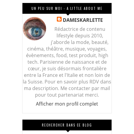
UN PEU SUR MOI - A LITTLE ABOUT ME
DAMESKARLETTE
Rédactrice de contenu
lifestyle depuis 2010,
j'aborde la mode, beauté,
cinéma, théâtre, musique, voyages,
évènements, food, test produit, high
tech. Parisienne de naissance et de
cœur, je suis désormais frontalière
entre la France et l'Italie et non loin de
la Suisse. Pour en savoir plus RDV dans
ma description. Me contacter par mail
pour tout partenariat merci.
Afficher mon profil complet
RECHERCHER DANS CE BLOG