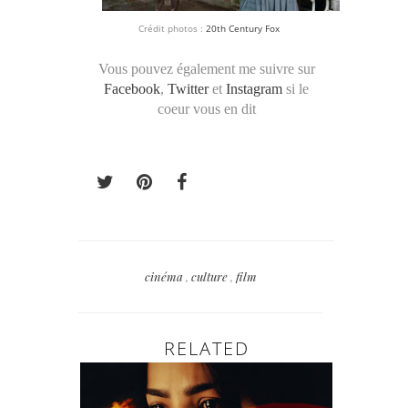
Crédit photos :
20th Century Fox
Vous pouvez également me suivre sur
Facebook
,
Twitter
et
Instagram
si le
coeur vous en dit
cinéma
,
culture
,
film
RELATED