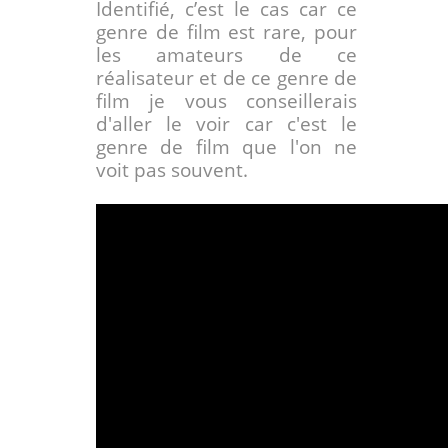
Identifié, c’est le cas car ce
genre de film est rare, pour
les amateurs de ce
réalisateur et de ce genre de
film je vous conseillerais
d'aller le voir car c'est le
genre de film que l'on ne
voit pas souvent.