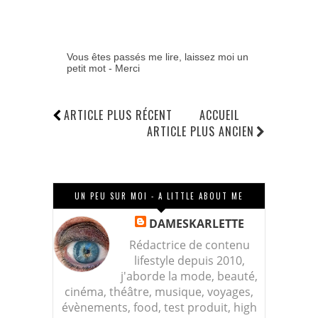
Vous êtes passés me lire, laissez moi un
petit mot - Merci
ARTICLE PLUS RÉCENT
ACCUEIL
ARTICLE PLUS ANCIEN
UN PEU SUR MOI - A LITTLE ABOUT ME
DAMESKARLETTE
Rédactrice de contenu
lifestyle depuis 2010,
j'aborde la mode, beauté,
cinéma, théâtre, musique, voyages,
évènements, food, test produit, high