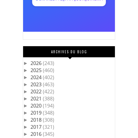
ARCHIVES DU BLOG
2026
(243)
►
2025
(460)
►
2024
(402)
►
2023
(463)
►
2022
(422)
►
2021
(388)
►
2020
(194)
►
2019
(348)
►
2018
(308)
►
2017
(321)
►
2016
(345)
►