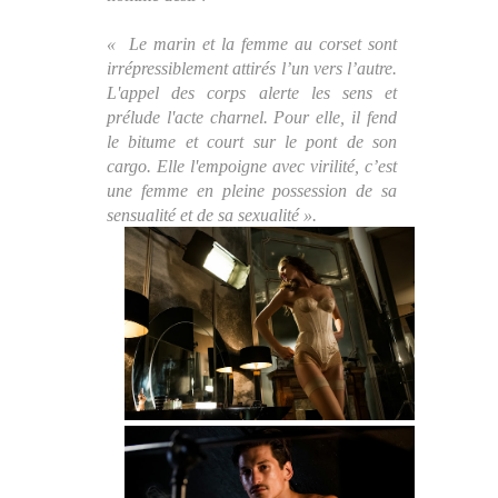
« Le marin et la femme au corset sont
irrépressiblement attirés l’un vers l’autre.
L'appel des corps alerte les sens et
prélude l'acte charnel. Pour elle, il fend
le bitume et court sur le pont de son
cargo. Elle l'empoigne avec virilité, c’est
une femme en pleine possession de sa
sensualité et de sa sexualité ».