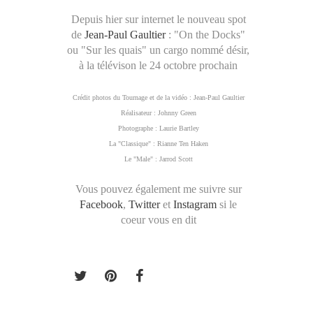
Depuis hier sur internet le nouveau spot
de
Jean-Paul Gaultier
: "On the Docks"
ou "Sur les quais" un cargo nommé désir,
à la télévison le 24 octobre prochain
Crédit photos du Tournage et de la vidéo : Jean-Paul Gaultier
Réalisateur : Johnny Green
Photographe : Laurie Bartley
La "Classique" : Rianne Ten Haken
Le "Male" : Jarrod Scott
Vous pouvez également me suivre sur
Facebook
,
Twitter
et
Instagram
si le
coeur vous en dit