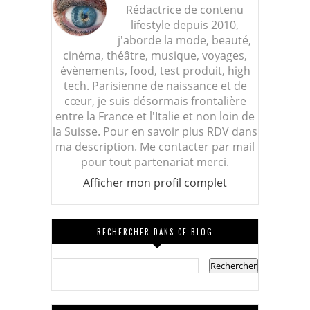
Rédactrice de contenu
lifestyle depuis 2010,
j'aborde la mode, beauté,
cinéma, théâtre, musique, voyages,
évènements, food, test produit, high
tech. Parisienne de naissance et de
cœur, je suis désormais frontalière
entre la France et l'Italie et non loin de
la Suisse. Pour en savoir plus RDV dans
ma description. Me contacter par mail
pour tout partenariat merci.
Afficher mon profil complet
RECHERCHER DANS CE BLOG