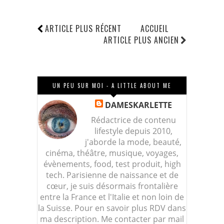
ARTICLE PLUS RÉCENT
ACCUEIL
ARTICLE PLUS ANCIEN
UN PEU SUR MOI - A LITTLE ABOUT ME
DAMESKARLETTE
Rédactrice de contenu
lifestyle depuis 2010,
j'aborde la mode, beauté,
cinéma, théâtre, musique, voyages,
évènements, food, test produit, high
tech. Parisienne de naissance et de
cœur, je suis désormais frontalière
entre la France et l'Italie et non loin de
la Suisse. Pour en savoir plus RDV dans
ma description. Me contacter par mail