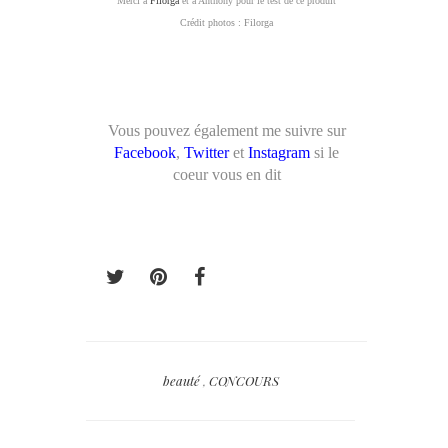
Merci à
Filorga
et à Anthony pour le test de ce produit
Crédit photos : Filorga
Vous pouvez également me suivre sur
Facebook
,
Twitter
et
Instagram
si le
coeur vous en dit
beauté
,
CONCOURS