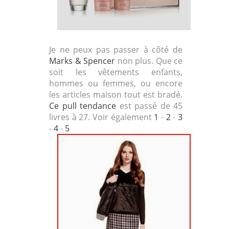
Je ne peux pas passer à côté de
Marks & Spencer
non plus. Que ce
soit les vêtements enfants,
hommes ou femmes, ou encore
les articles maison tout est bradé.
Ce pull tendance
est passé de 45
livres à 27. Voir également
1
-
2
-
3
-
4
-
5