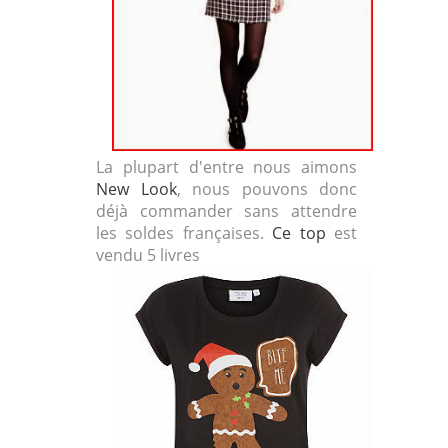
La plupart d'entre nous aimons
New Look
, nous pouvons donc
déjà commander sans attendre
les soldes françaises.
Ce top
est
vendu 5 livres