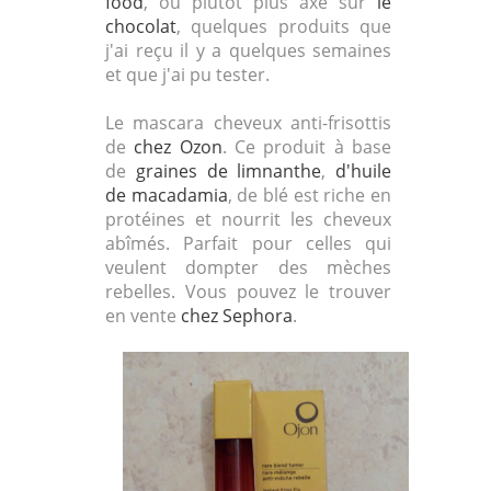
food
, ou plutôt plus axé sur
le
chocolat
, quelques produits que
j'ai reçu il y a quelques semaines
et que j'ai pu tester.
Le mascara cheveux anti-frisottis
de
chez Ozon
. Ce produit à base
de
graines de limnanthe
,
d'huile
de macadamia
, de blé est riche en
protéines et nourrit les cheveux
abîmés. Parfait pour celles qui
veulent dompter des mèches
rebelles. Vous pouvez le trouver
en vente
chez Sephora
.