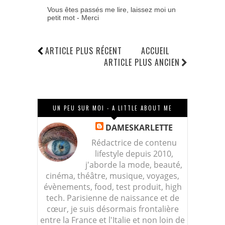
Vous êtes passés me lire, laissez moi un
petit mot - Merci
ARTICLE PLUS RÉCENT
ACCUEIL
ARTICLE PLUS ANCIEN
UN PEU SUR MOI - A LITTLE ABOUT ME
DAMESKARLETTE
Rédactrice de contenu
lifestyle depuis 2010,
j'aborde la mode, beauté,
cinéma, théâtre, musique, voyages,
évènements, food, test produit, high
tech. Parisienne de naissance et de
cœur, je suis désormais frontalière
entre la France et l'Italie et non loin de