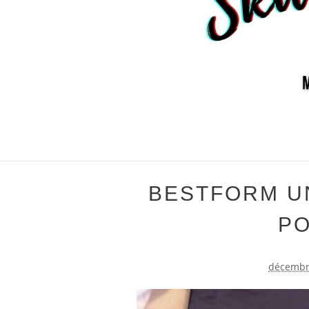
BESTFORM U
P
décembr