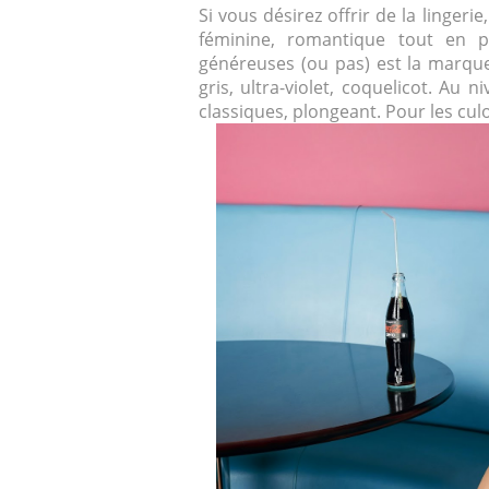
Si vous désirez offrir de la linger
féminine, romantique tout en p
généreuses (ou pas) est la marq
gris, ultra-violet, coquelicot. Au
classiques, plongeant. Pour les culot