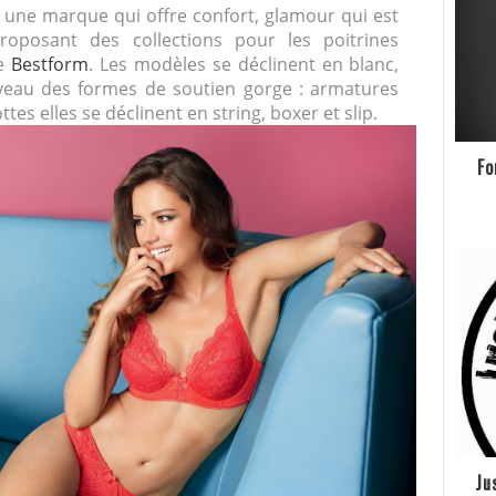
ie, une marque qui offre confort, glamour qui est
roposant des collections pour les poitrines
ue
Bestform
. Les modèles se déclinent en blanc,
 niveau des formes de soutien gorge : armatures
tes elles se déclinent en string, boxer et slip.
Fo
Ju