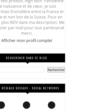
 test produit, high tech. Parisienne
e naissance et de cœur, je suis
mais frontalière entre la France et
lie et non loin de la Suisse. Pour en
r plus RDV dans ma description. Me
cter par mail pour tout partenariat
merci.
Afficher mon profil complet
RECHERCHER DANS CE BLOG
 RÉSEAUX SOCIAUX - SOCIAL NETWORKS