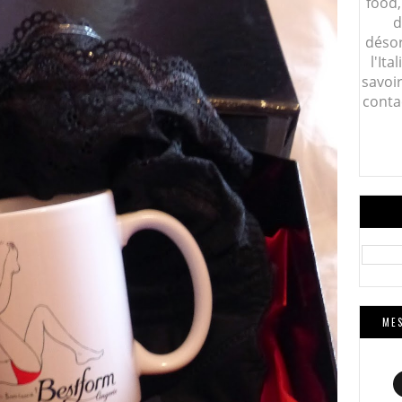
food,
d
désor
l'Ita
savoi
conta
MES