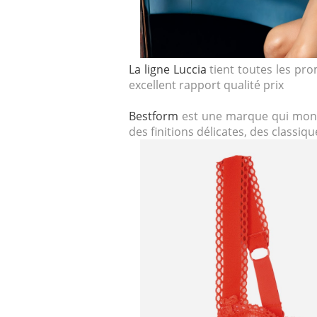
La ligne Luccia
tient toutes les prom
excellent rapport qualité prix
Bestform
est une marque qui mont
des finitions délicates, des classiq