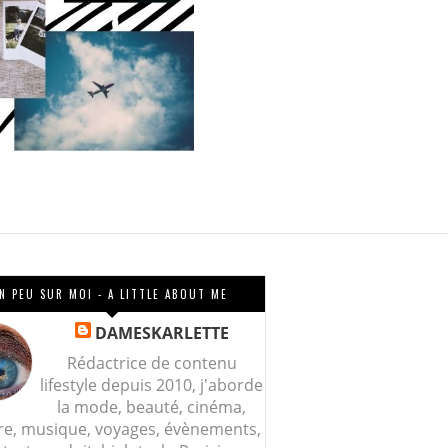
N PEU SUR MOI - A LITTLE ABOUT ME
DAMESKARLETTE
Rédactrice de contenu
lifestyle depuis 2010, j'aborde
la mode, beauté, cinéma,
re, musique, voyages, évènements,