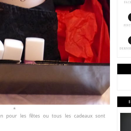
FAC
PIN
DERNI
B
*
on pour les fêtes ou tous les cadeaux sont