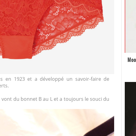
Moo
s en 1923 et a développé un savoir-faire de
rts.
vont du bonnet B au L et a toujours le souci du