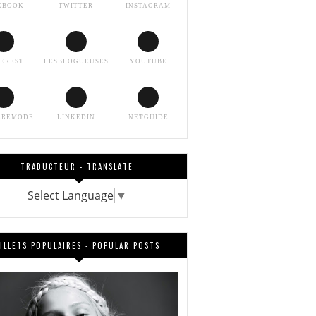
EBOOK
TWITTER
INSTAGRAM
TEREST
LESBLOGUEUSES
YOUTUBE
EREMODE
LINKEDIN
NETGUIDE
TRADUCTEUR - TRANSLATE
Select Language
▼
ILLETS POPULAIRES - POPULAR POSTS