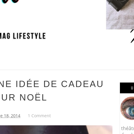
NE IDÉE DE CADEAU
U
OUR NOËL
e 18, 2014
1 Comment
théât