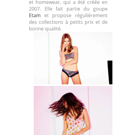
et homewear, qui a été créée en
2007. Elle fait partie du goupe
Etam
et propose régulièrement
des collections à petits prix et de
bonne qualité.