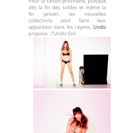
Pour la saison prochaine, puisque
dès la fin des soldes et même la
fin janvier, les nouvelles
collections vont faire leur
apparition dans les rayons,
Undiz
propose : l'Undiz Girl.