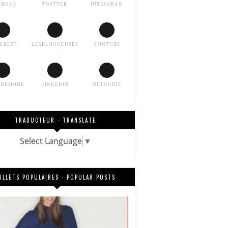
EBOOK
TWITTER
INSTAGRAM
TEREST
LESBLOGUEUSES
YOUTUBE
EREMODE
LINKEDIN
NETGUIDE
TRADUCTEUR - TRANSLATE
Select Language
▼
ILLETS POPULAIRES - POPULAR POSTS