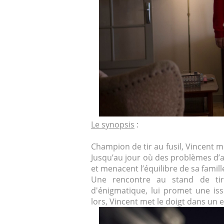
Le synopsis
:
Champion de tir au fusil, Vincent mè
Jusqu’au jour où des problèmes d’a
et menacent l’équilibre de sa famill
Une rencontre au stand de tir
d'énigmatique, lui promet une iss
lors, Vincent met le doigt dans u