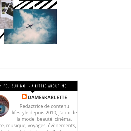
N PEU SUR MOI - A LITTLE ABOUT ME
DAMESKARLETTE
Rédactrice de contenu
lifestyle depuis 2010, j'aborde
la mode, beauté, cinéma,
re, musique, voyages, évènements,