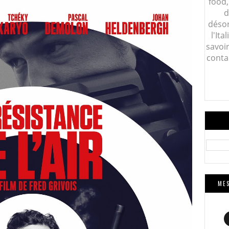
food,
d
désor
l'Ita
savoi
conta
MES