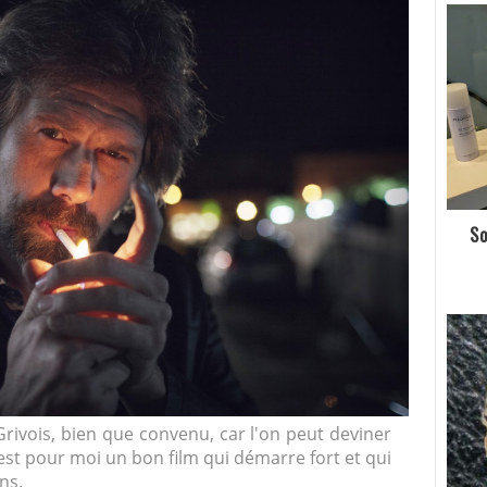
So
rivois, bien que convenu, car l'on peut deviner
 est pour moi un bon film qui démarre fort et qui
ns.