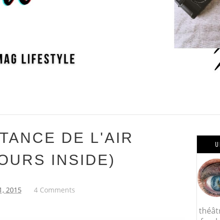
TANCE DE L'AIR
U
OURS INSIDE)
1, 2015
4 Comments
théât