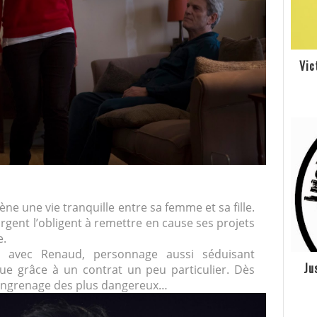
Vic
ne une vie tranquille entre sa femme et sa fille.
rgent l’obligent à remettre en cause ses projets
e.
 avec Renaud, personnage aussi séduisant
Ju
ue grâce à un contrat un peu particulier. Dès
n engrenage des plus dangereux…