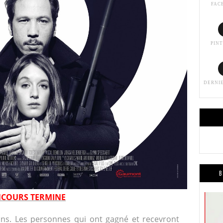
FAC
PIN
DERNI
B
COURS TERMINE
ons. Les personnes qui ont gagné et recevront