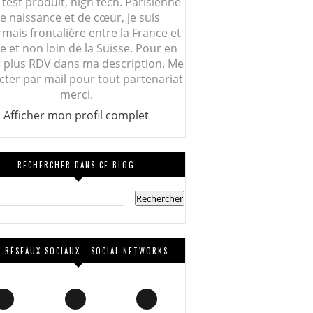
 test produit, high tech. Parisienne
e naissance et de cœur, je suis
mais frontalière entre la France et
lie et non loin de la Suisse. Pour en
r plus RDV dans ma description. Me
cter par mail pour tout partenariat
merci.
Afficher mon profil complet
RECHERCHER DANS CE BLOG
 RÉSEAUX SOCIAUX - SOCIAL NETWORKS