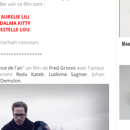
r voir ce film sont :
- AURELIE LILI
 DALMA KITTY
- ESTELLE LOU
 prochain concours
Moo
*****************
nce de l'air
" un film de
Fred Grivois
avec l'acteur
moment
Reda Kateb
,
Ludivine Sagnier
, Johan
l Demolon
.