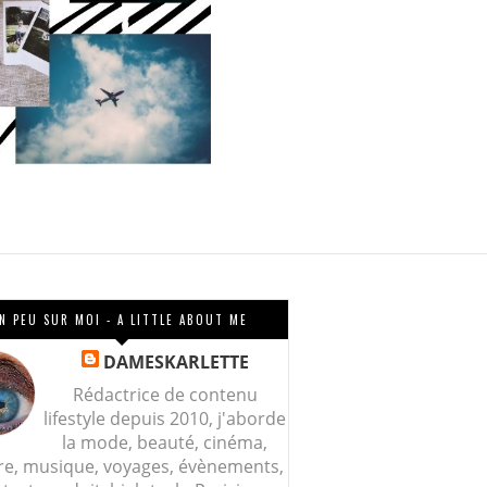
N PEU SUR MOI - A LITTLE ABOUT ME
DAMESKARLETTE
Rédactrice de contenu
lifestyle depuis 2010, j'aborde
la mode, beauté, cinéma,
re, musique, voyages, évènements,