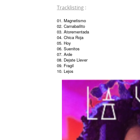
Tracklisting
:
01. Magnetismo
02. Carnabailito
03. Atorementada
04. Chica Roja
05. Hoy
06. Suenitos
07. Arde
08. Dejate Llever
09. Fragil
10. Lejos