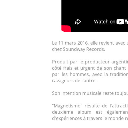
Le 11 mars 2016, elle revient avec
chez Soundway Records.
Produit par le producteur argenti
côté frais et urgent de son chan
par les hommes, avec la traditio
ravageurs de l'autre.
Son intention musicale reste toujo
"Magnetismo" résulte de l'attracti
deuxième album est également
d'expériences à travers le monde r