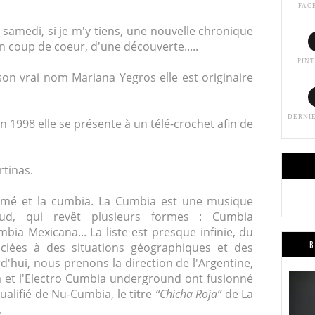
FAC
samedi, si je m'y tiens, une nouvelle chronique
un coup de coeur, d'une découverte.....
PIN
son vrai nom Mariana Yegros elle est originaire
DERNI
en 1998 elle se présente à un télé-crochet afin de
rtinas.
mamé et la cumbia.
La
Cumbia est une musique
Sud, qui revêt plusieurs formes : Cumbia
mbia Mexicana...
La
liste est presque infinie, du
B
sociées à des situations géographiques et des
urd'hui, nous prenons
la
direction de l'Argentine,
ra et l'Electro Cumbia underground ont fusionné
alifié de Nu-Cumbia, le titre
“Chicha Roja”
de La
.