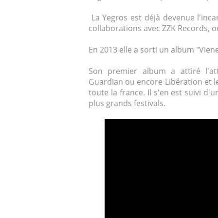
La Yegros est déjà devenue l'inc
collaborations avec ZZK Records, o
En 2013 elle a sorti un album "Viene
Son premier album a attiré l'a
Guardian ou encore Libération et l
toute la france. Il s'en est suivi 
plus grands festivals.