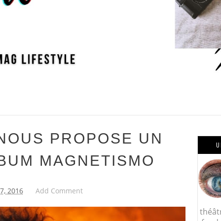
 NOUS PROPOSE UN
U
LBUM MAGNETISMO
27, 2016
Add Comment
théât