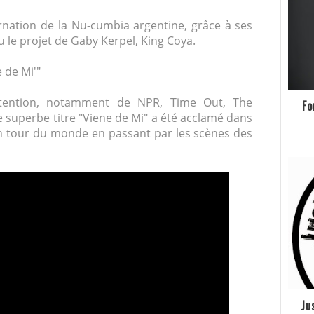
arnation de
la
Nu-cumbia argentine, grâce à ses
u le projet de Gaby Kerpel, King Coya.
 de Mi'"
ttention, notamment de NPR, Time Out, The
Fo
e superbe titre "Viene de Mi" a été acclamé dans
d'un tour du monde en passant par les scènes des
Ju