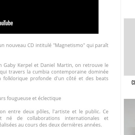
 un nouveau CD intitulé "Magnetismo" qui paraît
n Gaby Kerpel et Daniel Martin, on retrouve le
t qui travers la cumbia contemporaine dominée
n folklorique profonde d'un côté et des beats
C
urs fougueuse et éclectique
on entre deux pôles, l'artiste et le public. Ce
 né de collaborations internationales et
éalisées au cours des deux dernières années.