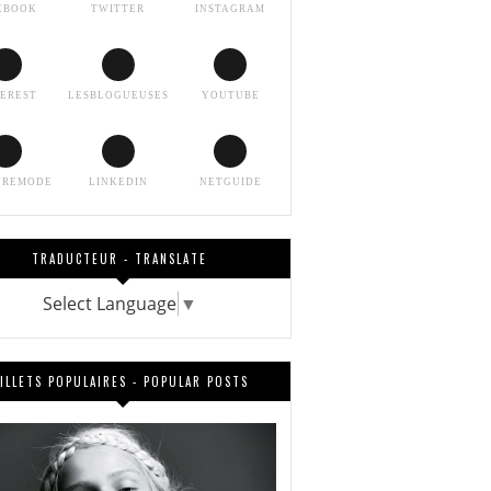
EBOOK
TWITTER
INSTAGRAM
TEREST
LESBLOGUEUSES
YOUTUBE
EREMODE
LINKEDIN
NETGUIDE
TRADUCTEUR - TRANSLATE
Select Language
▼
ILLETS POPULAIRES - POPULAR POSTS