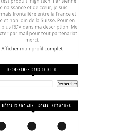
 test produit, high tech. Parisienne
e naissance et de cœur, je suis
mais frontalière entre la France et
lie et non loin de la Suisse. Pour en
r plus RDV dans ma description. Me
cter par mail pour tout partenariat
merci.
Afficher mon profil complet
RECHERCHER DANS CE BLOG
 RÉSEAUX SOCIAUX - SOCIAL NETWORKS