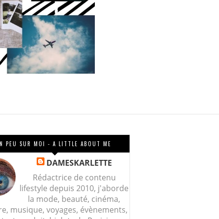
N PEU SUR MOI - A LITTLE ABOUT ME
DAMESKARLETTE
Rédactrice de contenu
lifestyle depuis 2010, j'aborde
la mode, beauté, cinéma,
re, musique, voyages, évènements,