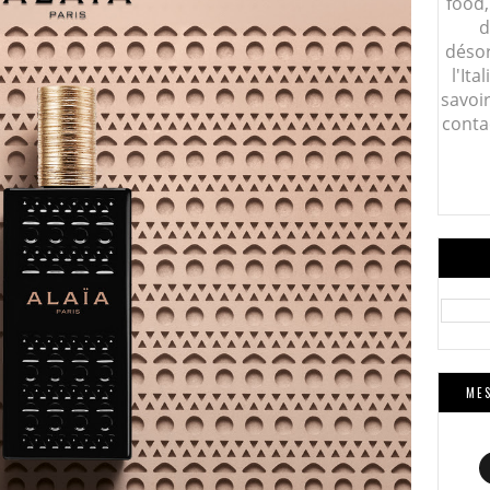
food,
d
désor
l'Ita
savoi
conta
MES