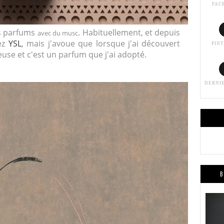
FAC
es parfums
. Habituellement, et depuis
avec du musc
ez
YSL
, mais j'avoue que lorsque j'ai découvert
PIN
se et c'est un parfum que j'ai adopté.
DERNI
B