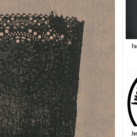
Fo
Ju