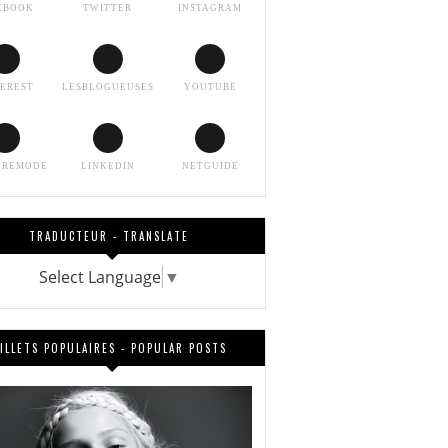
EBOOK
TWITTER
INSTAGRAM
TEREST
LESBLOGUEUSES
YOUTUBE
EREMODE
LINKEDIN
NETGUIDE
TRADUCTEUR - TRANSLATE
Select Language
▼
ILLETS POPULAIRES - POPULAR POSTS