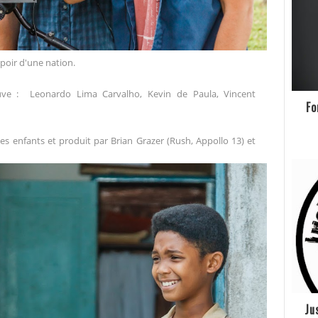
spoir d'une nation.
ouve : Leonardo Lima Carvalho, Kevin de Paula, Vincent
Fo
les enfants et produit par Brian Grazer (Rush, Appollo 13) et
Ju