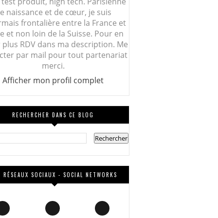
 test produit, high tech. Parisienne
e naissance et de cœur, je suis
mais frontalière entre la France et
lie et non loin de la Suisse. Pour en
r plus RDV dans ma description. Me
cter par mail pour tout partenariat
merci.
Afficher mon profil complet
RECHERCHER DANS CE BLOG
 RÉSEAUX SOCIAUX - SOCIAL NETWORKS