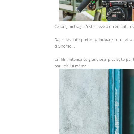
Ce long métrage c'est le rêve d'un enfant, l'e
Dans les interprètes principaux on retr
d'Onofrio....
Un film intense et grandiose, plébiscité par 
par Pelé lui-même.