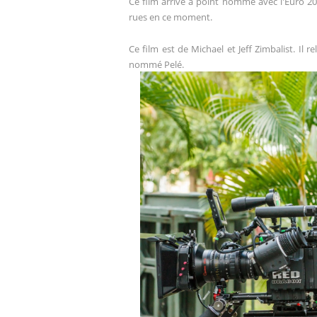
Ce film arrive à point nommé avec l'Euro 20
rues en ce moment.
Ce film est de Michael et Jeff Zimbalist. Il re
nommé Pelé.