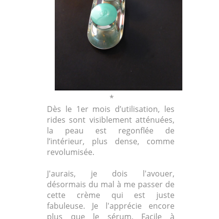
*
Dès le 1er mois d’utilisation, les
rides sont visiblement atténuées,
la peau est regonflée de
l’intérieur, plus dense, comme
revolumisée.
J'aurais, je dois l'avouer,
désormais du mal à me passer de
cette crème qui est juste
fabuleuse. Je l'apprécie encore
plus que le sérum. Facile à