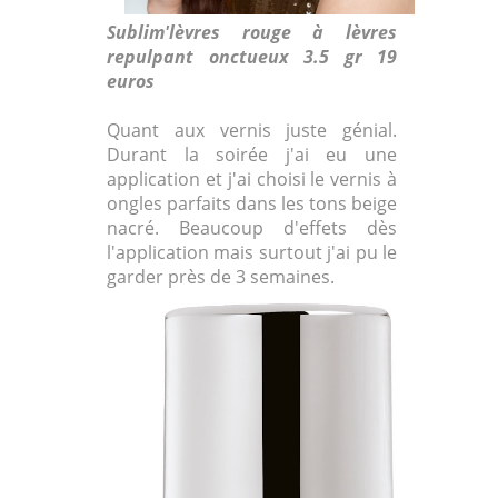
Sublim'lèvres rouge à lèvres
repulpant onctueux 3.5 gr 19
euros
Quant aux vernis juste génial.
Durant la soirée j'ai eu une
application et j'ai choisi le vernis à
ongles parfaits dans les tons beige
nacré. Beaucoup d'effets dès
l'application mais surtout j'ai pu le
garder près de 3 semaines.