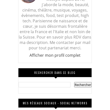
j'aborde la mode, beauté,
cinéma, théâtre, musique, voyages,
évènements, food, test produit, high
tech. Parisienne de naissance et de
cœur, je suis désormais frontalière
entre la France et l'Italie et non loin de
la Suisse. Pour en savoir plus RDV dans
ma description. Me contacter par mail
pour tout partenariat merci.
Afficher mon profil complet
RECHERCHER DANS CE BLOG
MES RÉSEAUX SOCIAUX - SOCIAL NETWORKS