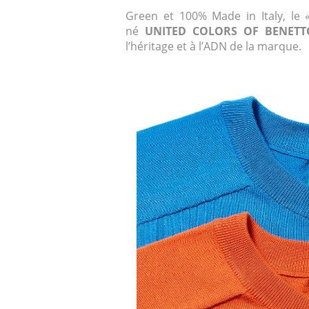
Green et 100% Made in Italy, le «
né
UNITED COLORS OF
BENET
l’héritage et à l’ADN de la marque.