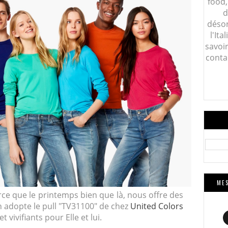
food,
d
désor
l'Ita
savoi
conta
MES
rce que le printemps bien que là, nous offre des
n adopte le pull "TV31100" de chez
United Colors
 vivifiants pour Elle et lui.