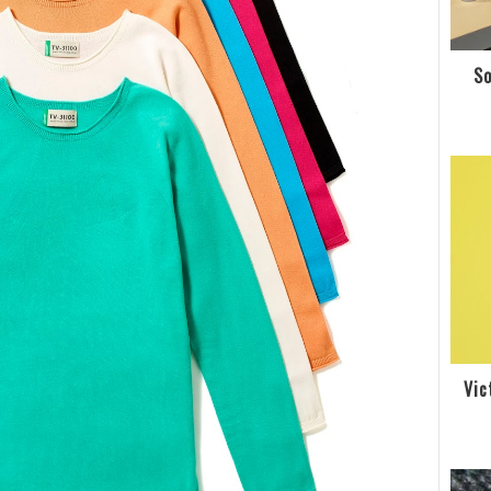
So
Vic