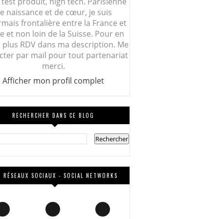
 test produit, high tech. Parisienne
e naissance et de cœur, je suis
mais frontalière entre la France et
lie et non loin de la Suisse. Pour en
r plus RDV dans ma description. Me
cter par mail pour tout partenariat
merci.
Afficher mon profil complet
RECHERCHER DANS CE BLOG
 RÉSEAUX SOCIAUX - SOCIAL NETWORKS