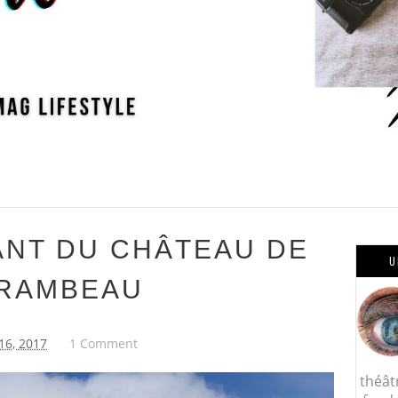
ANT DU CHÂTEAU DE
U
RAMBEAU
 16, 2017
1 Comment
théât