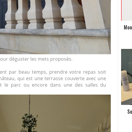
Moo
pour déguster les mets proposés.
t par beau temps, prendre votre repas soit
hâteau, qui est une terrasse couverte avec une
et le parc ou encore dans une des salles du
So