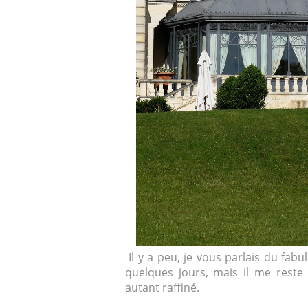
Il y a peu, je vous parlais du fab
quelques jours, mais il me reste
autant raffiné.