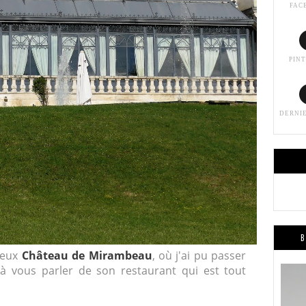
FAC
PIN
DERNI
B
uleux
Château de Mirambeau
, où j'ai pu passer
 à vous parler de son restaurant qui est tout