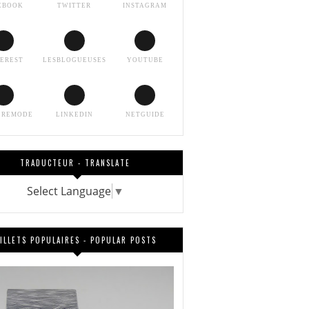
EBOOK
TWITTER
INSTAGRAM
TEREST
LESBLOGUEUSES
YOUTUBE
EREMODE
LINKEDIN
NETGUIDE
TRADUCTEUR - TRANSLATE
Select Language
▼
ILLETS POPULAIRES - POPULAR POSTS