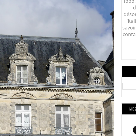
food,
d
désor
l'Ita
savoi
conta
MES