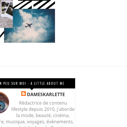
N PEU SUR MOI - A LITTLE ABOUT ME
DAMESKARLETTE
Rédactrice de contenu
lifestyle depuis 2010, j'aborde
la mode, beauté, cinéma,
re, musique, voyages, évènements,