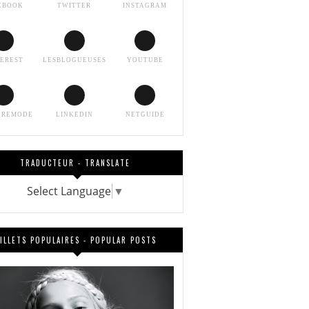
EBOOK
TWITTER
INSTAGRAM
TEREST
LESBLOGUEUSES
YOUTUBE
EREMODE
LINKEDIN
NETGUIDE
TRADUCTEUR - TRANSLATE
Select Language
▼
ILLETS POPULAIRES - POPULAR POSTS