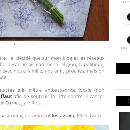
FAC
PIN
*
DERNI
te, j'ai décidé que sur mon blog et les réseaux
aborderai jamais comme la religion, la politique,
e avec notre famille, nos amis proches, mais on
nde.
tactée afin d'être ambassadrice locale (non
ffaut
afin de soutenir la lutte contre le cancer
B
ur Curie
", j'ai dit oui.
eaux sociaux, notamment
Instagram
, FB et Twitter