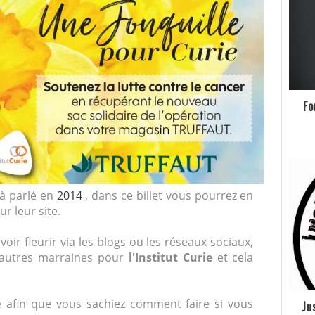
Fo
jà parlé en
2014
, dans ce billet vous pourrez en
ur leur site.
oir fleurir via les blogs ou les réseaux sociaux,
d'autres marraines pour
l'Institut Curie
et cela
 afin que vous sachiez comment faire si vous
Ju