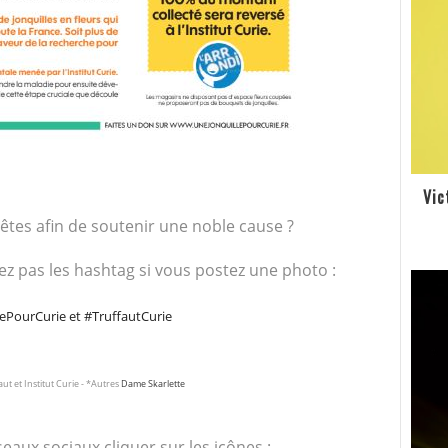
Vic
rêtes afin de soutenir une noble cause ?
ez pas les hashtag si vous postez une photo :
ePourCurie et #TruffautCurie
aut et Institut Curie - *Autres
Dame Skarlette
eaux sociaux cliquer sur les icônes :