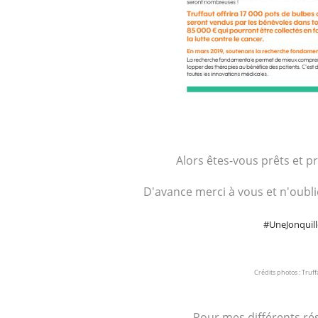
Alors êtes-vous prêts et p
D'avance merci à vous et n'oubli
#UneJonquill
Crédits photos : Truff
Pour mes différents rés