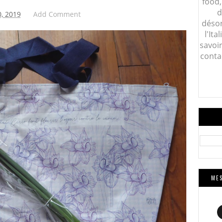
food,
d
, 2019
Add Comment
désor
l'Ita
savoi
conta
MES