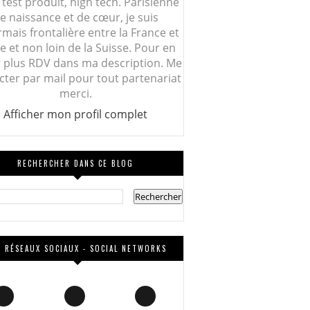
 test produit, high tech. Parisienne
e naissance et de cœur, je suis
mais frontalière entre la France et
lie et non loin de la Suisse. Pour en
r plus RDV dans ma description. Me
cter par mail pour tout partenariat
merci.
Afficher mon profil complet
RECHERCHER DANS CE BLOG
 RÉSEAUX SOCIAUX - SOCIAL NETWORKS