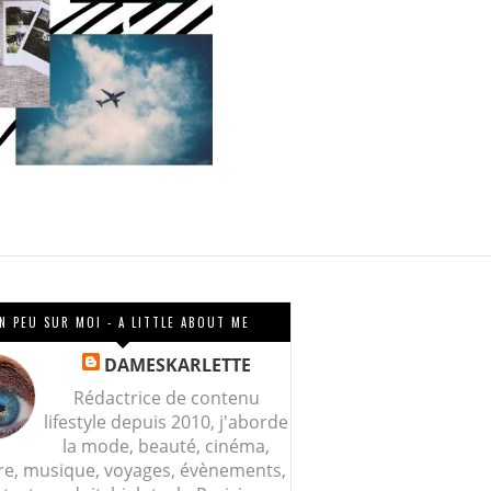
N PEU SUR MOI - A LITTLE ABOUT ME
DAMESKARLETTE
Rédactrice de contenu
lifestyle depuis 2010, j'aborde
la mode, beauté, cinéma,
re, musique, voyages, évènements,