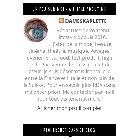
UN PEU SUR MOI - A LITTLE ABOUT ME
DAMESKARLETTE
Rédactrice de contenu
lifestyle depuis 2010,
j'aborde la mode, beauté,
cinéma, théâtre, musique, voyages,
évènements, food, test produit, high
tech. Parisienne de naissance et de
cœur, je suis désormais frontalière
entre la France et l'Italie et non loin de
la Suisse. Pour en savoir plus RDV dans
ma description. Me contacter par mail
pour tout partenariat merci.
Afficher mon profil complet
RECHERCHER DANS CE BLOG