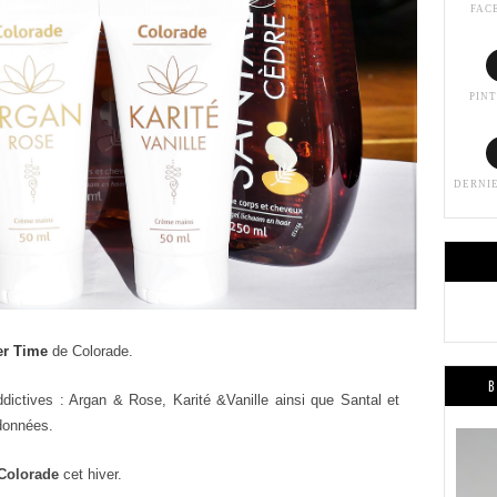
FAC
PIN
DERNI
r Time
de Colorade.
B
ictives : Argan & Rose, Karité &Vanille ainsi que Santal et
données.
Colorade
cet hiver.