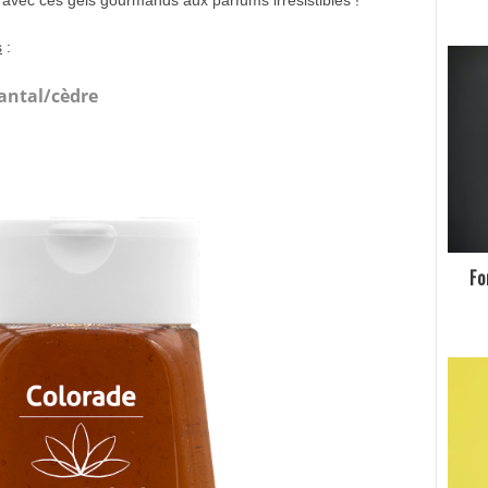
 avec ces gels gourmands aux parfums irrésistibles !
s
:
antal/cèdre
Fo