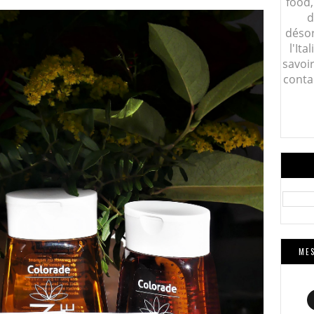
food,
d
désor
l'Ita
savoi
conta
MES