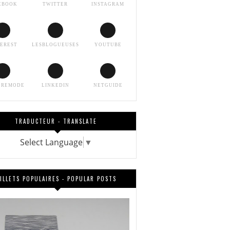
EBOOK
TWITTER
INSTAGRAM
TEREST
LESBLOGUEUSES
YOUTUBE
EREMODE
LINKEDIN
NETGUIDE
TRADUCTEUR - TRANSLATE
Select Language
▼
ILLETS POPULAIRES - POPULAR POSTS