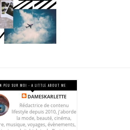
N PEU SUR MOI - A LITTLE ABOUT ME
DAMESKARLETTE
Rédactrice de contenu
lifestyle depuis 2010, j'aborde
la mode, beauté, cinéma,
re, musique, voyages, évènements,