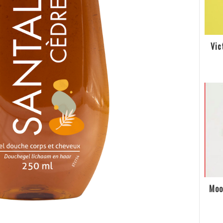
Vic
Moo