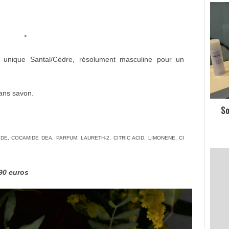
*
on unique Santal/Cèdre, résolument masculine pour un
Sans savon.
So
E, COCAMIDE DEA, PARFUM, LAURETH-2, CITRIC ACID, LIMONENE, CI
.90 euros