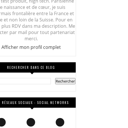
 test produit, high tech. Parisienne
e naissance et de cœur, je suis
mais frontalière entre la France et
lie et non loin de la Suisse. Pour en
r plus RDV dans ma description. Me
cter par mail pour tout partenariat
merci.
Afficher mon profil complet
RECHERCHER DANS CE BLOG
 RÉSEAUX SOCIAUX - SOCIAL NETWORKS