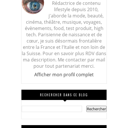
Rédactrice de contenu
lifestyle depuis 2010,
j'aborde la mode, beauté,
cinéma, théâtre, musique, voyages,
évènements, food, test produit, high
tech. Parisienne de naissance et de
cœur, je suis désormais frontalière
entre la France et l'Italie et non loin de
la Suisse. Pour en savoir plus RDV dans
ma description. Me contacter par mail
pour tout partenariat merci.
Afficher mon profil complet
RECHERCHER DANS CE BLOG