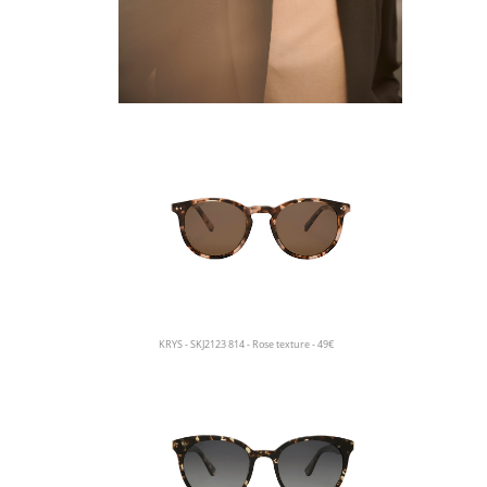
KRYS - SKJ2123 814 - Rose texture - 49€