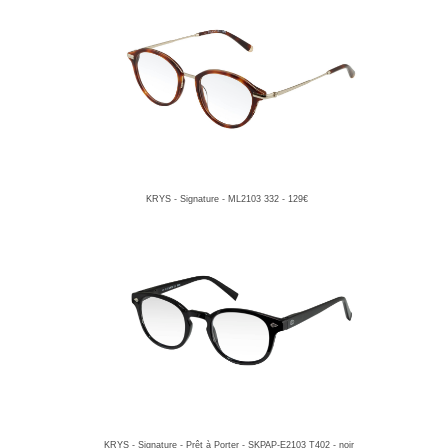
KRYS - Signature - ML2103 332 - 129€
KRYS - Signature - Prêt à Porter - SKPAP-E2103 T402 - noir