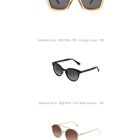
Sélection Krys - SKJ2105A -700 - Orange cristal - 19€
Sélection Krys
- SKJ2107A - 914 -Violet texture - 19€