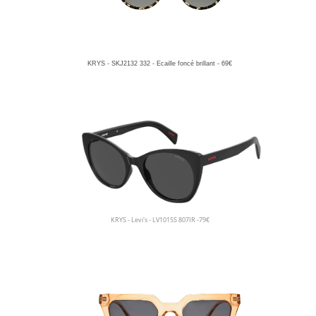
KRYS - SKJ2132 332 - Ecaille foncé brillant - 69€
KRYS - Levi's - LV1015S 807IR -79€