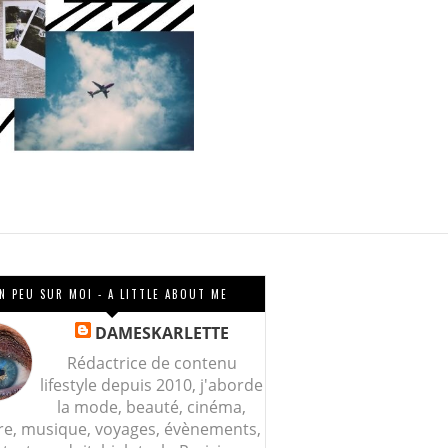
N PEU SUR MOI - A LITTLE ABOUT ME
DAMESKARLETTE
Rédactrice de contenu
lifestyle depuis 2010, j'aborde
la mode, beauté, cinéma,
re, musique, voyages, évènements,