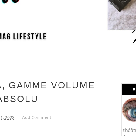
A, GAMME VOLUME
U
ABSOLU
21, 2022
Add Comment
théât