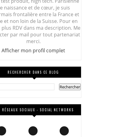
 test produit, high tech. Parisienne
e naissance et de cœur, je suis
mais frontalière entre la France et
lie et non loin de la Suisse. Pour en
r plus RDV dans ma description. Me
cter par mail pour tout partenariat
merci.
Afficher mon profil complet
RECHERCHER DANS CE BLOG
 RÉSEAUX SOCIAUX - SOCIAL NETWORKS