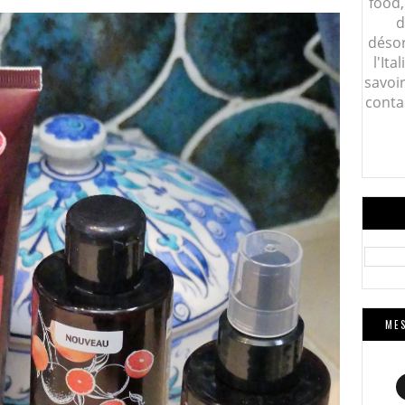
food,
d
désor
l'Ita
savoi
conta
MES