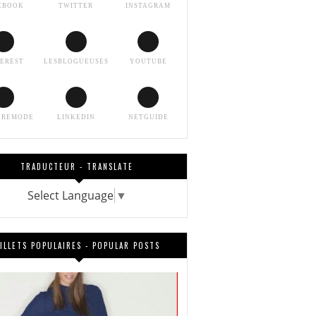
EBOOK
TWITTER
INSTAGRAM
TEREST
LESBLOGUEUSES
YOUTUBE
EREMODE
LINKEDIN
NETGUIDE
TRADUCTEUR - TRANSLATE
Select Language
▼
ILLETS POPULAIRES - POPULAR POSTS