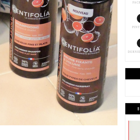
FAC
PIN
DERNI
B