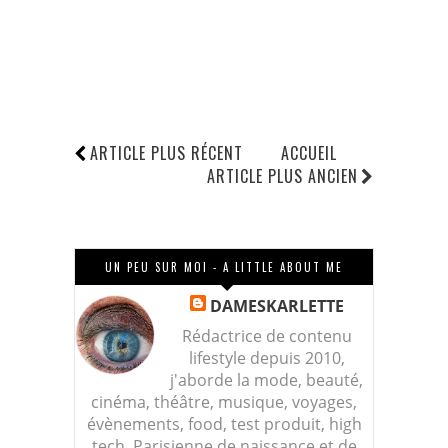
ARTICLE PLUS RÉCENT
ACCUEIL
ARTICLE PLUS ANCIEN
UN PEU SUR MOI - A LITTLE ABOUT ME
DAMESKARLETTE
Rédactrice de contenu
lifestyle depuis 2010,
j'aborde la mode, beauté,
cinéma, théâtre, musique, voyages,
évènements, food, test produit, high
tech. Parisienne de naissance et de