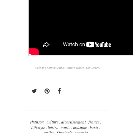
Crédits photos et vidéo : Richard Walter Productions
chanson
,
culture
,
divertissement
,
france
,
Lifestyle
,
loisirs
,
music
,
musique
,
paris
,
sorties
,
Spectacle
,
tournée