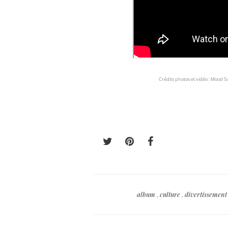
Crédits photos et vidéo : Mood S
album
,
culture
,
divertissemen