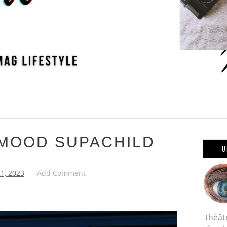
 MOOD SUPACHILD
U
21, 2023
Add Comment
théât