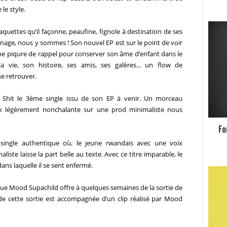
le style.
uettes qu’il façonne, peaufine, fignole à destination de ses
finage, nous y sommes ! Son nouvel EP est sur le point de voir
une piqure de rappel pour conserver son âme d’enfant dans le
a vie, son histoire, ses amis, ses galères... un flow de
e retrouver.
 Shit le 3ème single issu de son EP à venir. Un morceau
ix légèrement nonchalante sur une prod minimaliste nous
Fo
ingle authentique où, le jeune rwandais avec une voix
te laisse la part belle au texte. Avec ce titre imparable, le
ans laquelle il se sent enfermé.
 que
Mood
Supachild
offre à quelques semaines de la sortie de
 cette sortie est accompagnée d’un clip réalisé par
Mood