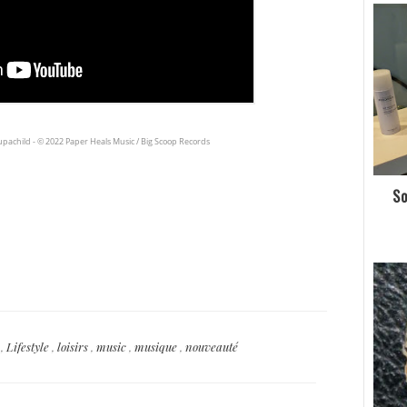
upachild - © 2022 Paper Heals Music / Big Scoop Records
So
t
,
Lifestyle
,
loisirs
,
music
,
musique
,
nouveauté