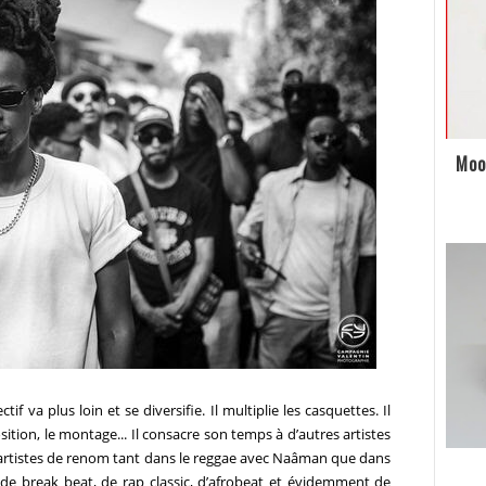
Moo
if va plus loin et se diversifie. Il multiplie les casquettes. Il
tion, le montage... Il consacre son temps à d’autres artistes
 artistes de renom tant dans le reggae avec Naâman que dans
de break beat, de rap classic, d’afrobeat et évidemment de