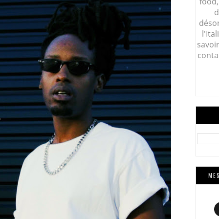
food,
d
désor
l'Ita
savoi
conta
MES