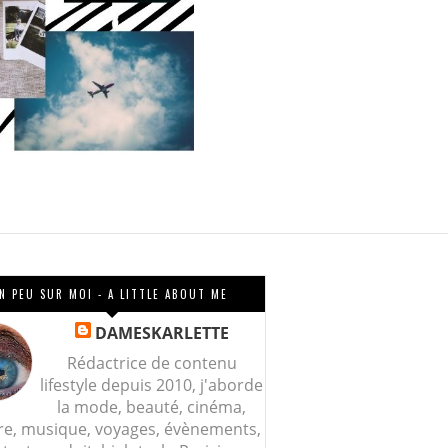
N PEU SUR MOI - A LITTLE ABOUT ME
DAMESKARLETTE
Rédactrice de contenu
lifestyle depuis 2010, j'aborde
la mode, beauté, cinéma,
re, musique, voyages, évènements,