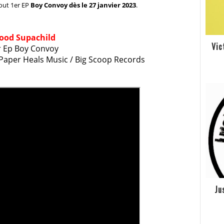
tout 1er EP
Boy Convoy dès le 27 janvier 2023
.
ood
Supachild
Vic
r Ep Boy Convoy
 Paper Heals Music / Big Scoop Records
Ju