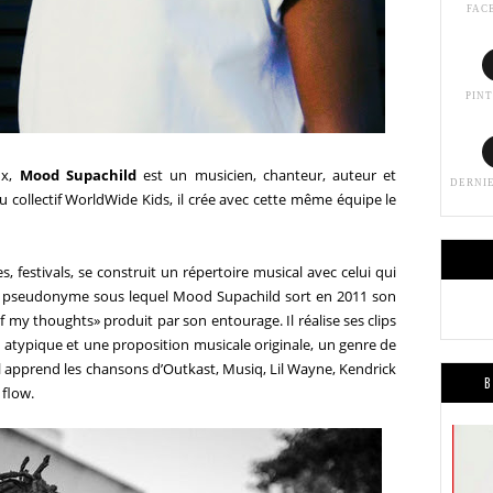
FAC
PIN
ux,
Mood
Supachild
est un musicien, chanteur, auteur et
DERNI
collectif WorldWide Kids, il crée avec cette même équipe le
es, festivals, se construit un répertoire musical avec celui qui
le pseudonyme sous lequel
Mood
Supachild
sort en 2011 son
my thoughts» produit par son entourage. Il réalise ses clips
 atypique et une proposition musicale originale, un genre de
il apprend les chansons d’Outkast, Musiq, Lil Wayne, Kendrick
B
 flow.