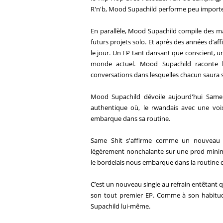
R'n'b,
Mood
Supachild
performe peu importe 
En parallèle,
Mood
Supachild
compile des maq
futurs projets solo. Et après des années d’af
le jour. Un EP tant dansant que conscient, 
monde actuel.
Mood
Supachild
raconte l
conversations dans lesquelles chacun saura s
Mood
Supachild
dévoile aujourd'hui Same
authentique où, le rwandais avec une vo
embarque dans sa routine.
Same Shit s'affirme comme un nouveau s
légèrement nonchalante sur une prod minimalis
le bordelais nous embarque dans la routine d
C’est un nouveau single au refrain entêtant
son tout premier EP. Comme à son habitude
Supachild
lui-même.