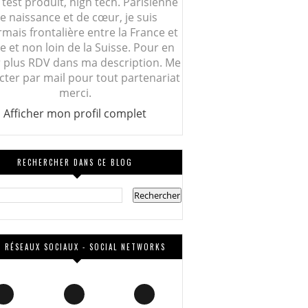
 test produit, high tech. Parisienne
e naissance et de cœur, je suis
mais frontalière entre la France et
lie et non loin de la Suisse. Pour en
r plus RDV dans ma description. Me
cter par mail pour tout partenariat
merci.
Afficher mon profil complet
RECHERCHER DANS CE BLOG
 RÉSEAUX SOCIAUX - SOCIAL NETWORKS