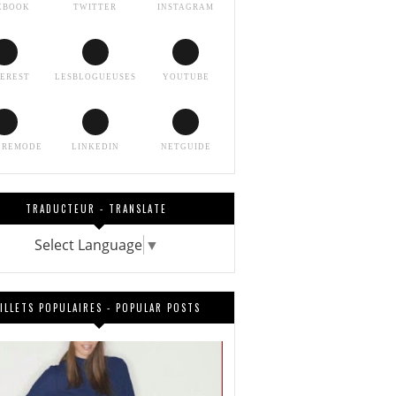
EBOOK
TWITTER
INSTAGRAM
TEREST
LESBLOGUEUSES
YOUTUBE
EREMODE
LINKEDIN
NETGUIDE
TRADUCTEUR - TRANSLATE
Select Language
▼
ILLETS POPULAIRES - POPULAR POSTS