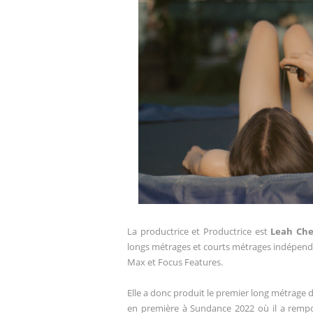
La productrice et
Productrice est
Leah Ch
longs métrages et courts métrages
indépenda
Max et Focus Features.
Elle a donc produit le premier long métrage 
en première à
Sundance 2022 où il a rempo