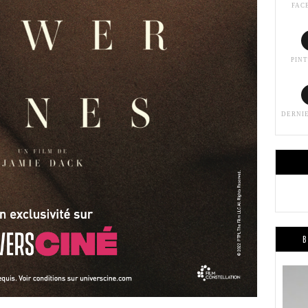
FAC
PIN
DERNI
B