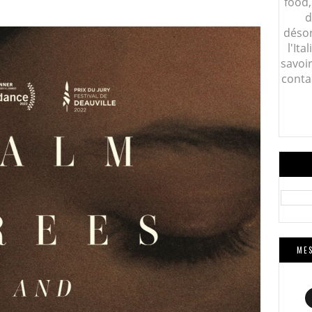
food,
d
désor
l'Ita
savoi
conta
MES