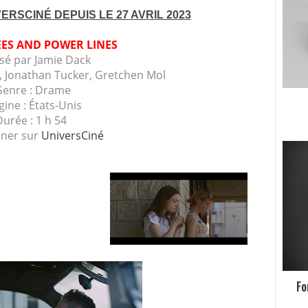
ERSCINÉ DEPUIS LE 27 AVRIL 2023
ES AND POWER LINES
isé par
Jamie Dack
y, Jonathan Tucker, Gretchen Mol
Genre : Drame
gine : États-Unis
Durée : 1 h 54
nner sur
UniversCiné
Fo