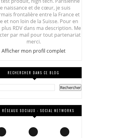
 test produit, high tech. Parisienne
e naissance et de cœur, je suis
mais frontalière entre la France et
lie et non loin de la Suisse. Pour en
r plus RDV dans ma description. Me
cter par mail pour tout partenariat
merci.
Afficher mon profil complet
RECHERCHER DANS CE BLOG
 RÉSEAUX SOCIAUX - SOCIAL NETWORKS