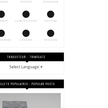
EBOOK
TWITTER
INSTAGRAM
TEREST
LESBLOGUEUSES
YOUTUBE
EREMODE
LINKEDIN
NETGUIDE
TRADUCTEUR - TRANSLATE
Select Language
▼
ILLETS POPULAIRES - POPULAR POSTS