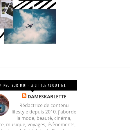
N PEU SUR MOI - A LITTLE ABOUT ME
DAMESKARLETTE
Rédactrice de contenu
lifestyle depuis 2010, j'aborde
la mode, beauté, cinéma,
re, musique, voyages, évènements,