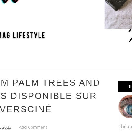
LM PALM TREES AND
U
S DISPONIBLE SUR
IVERSCINÉ
théât
8, 2023
Add Comment