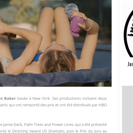
Ju
en Baker
basée à New York.
Ses productions incluent deux
nts qui ont remporté des prix et ont été distribués par
HBO
de Jamie
Dack,
Palm Trees and Power Lines
, qui a été présenté
rté le Directing Award US Dramatic,
puis le Prix du Jury au