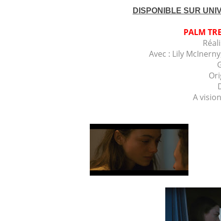
DISPONIBLE SUR UNIV
PALM TRE
Réal
Avec :
Lily McInern
Ori
A visio