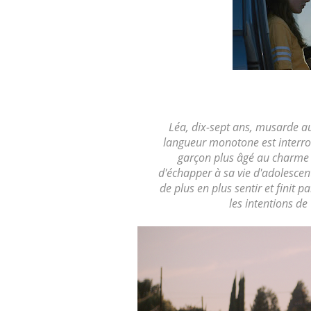
Léa, dix-sept ans, musarde au
langueur monotone est interro
garçon
plus
âgé
au
charme
d'échapper à sa vie d'adolescent
de plus en plus sentir et
fi
nit pa
les intentions de