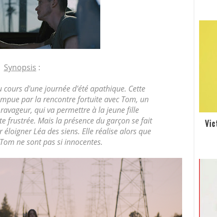
Synopsis
:
 cours d'une journée d'été apathique. Cette
mpue par la rencontre fortuite avec Tom, un
ravageur, qui
va
permettre
à
la
jeune
fi
lle
e frustrée. Mais la présence du garçon se fait
Vic
r éloigner Léa des siens. Elle réalise alors que
 Tom ne sont pas si innocentes.